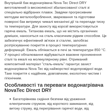
Внутрішній бак водонагрівача Nova Tec Direct DRY
виготовлений із високоякісної збалансованої сталі зі
спеціально відібраних плавок. Завдяки прогресивним
методам металооброблення, зварювання та підготовки
поверхні бак витримує чималі механічні дії та перепади тиску
та температури. Для захисту від корозії використовується
гаряча емаль. Титанова емаль, що не містить органічних
домішок, наноситься на сталь класичним рідким способом. Це
забезпечує ефективний зв'язок зі сталлю, запобігає
розтріскуванню покриття в процесі температурних
деформацій. Емаль обпікається в печі за температури 850 °C.
У процесі обпалювання відбувається взаємне проникнення
сталі та емалі на молекулярному рівні. Отриманий
композитний матеріал "сталь-емаль" гарантує захист
водонагрівача Nova Tec від найжорсткої водопровідної води.
Таке покриття є надійним, довговічним, екологічно чистим і
гігієнічним.
Особливості та переваги водонагрівача
NovaTec Direct DRY
Багаторівнева сидіння безпеки від ураження
електричним струмом, від короткого замикання, від
витоку струму, від перегрівання гарячої води, від