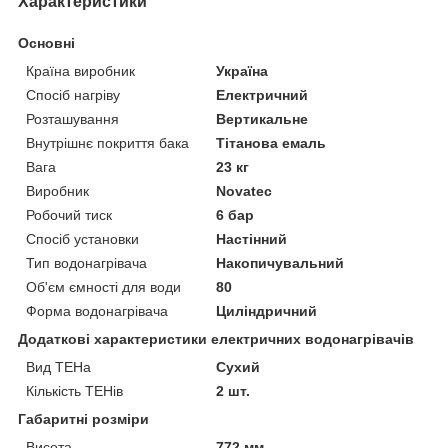
Характеристики
Основні
Країна виробник
Україна
Спосіб нагріву
Електричний
Розташування
Вертикальне
Внутрішнє покриття бака
Тітанова емаль
Вага
23 кг
Виробник
Novatec
Робочий тиск
6 бар
Спосіб установки
Настінний
Тип водонагрівача
Накопичувальний
Об'єм ємності для води
80
Форма водонагрівача
Циліндричний
Додаткові характеристики електричних водонагрівачів
Вид ТЕНа
Сухий
Кількість ТЕНів
2 шт.
Габаритні розміри
Висота
772 мм