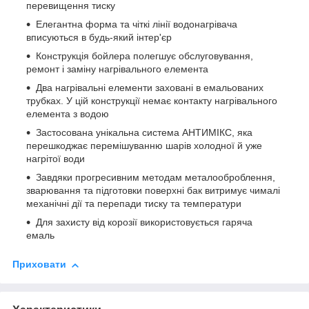
перевищення тиску
Елегантна форма та чіткі лінії водонагрівача
вписуються в будь-який інтер'єр
Конструкція бойлера полегшує обслуговування,
ремонт і заміну нагрівального елемента
Два нагрівальні елементи заховані в емальованих
трубках. У цій конструкції немає контакту нагрівального
елемента з водою
Застосована унікальна система АНТИМІКС, яка
перешкоджає перемішуванню шарів холодної й уже
нагрітої води
Завдяки прогресивним методам металооброблення,
зварювання та підготовки поверхні бак витримує чималі
механічні дії та перепади тиску та температури
Для захисту від корозії використовується гаряча
емаль
Приховати