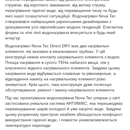
струмом, від короткого замикання, від витоку струму,
перегрівання гарячої води, від перевищення тиску та будь-
якої іншої позаштатної ситуаційції. Водонагрівач Nova Tec
створювався найкращими українськими дизайнерами з
урахуванням усіх європейських модних тенденцій. Елегантна
форма та чіткі лінії водонагрівача вписуються в будь-який
інтер'єр.
Водонагрівач Nova Tec Direct DRY має два нагрівальні
елементи, які заховані в емальованих трубках. У цій
конструкції немає контакту нагрівального елемента з водою.
Площа нагрівання в сухого ТЕНа набагато вища, ніж у
класичного мідного нагрівального елемента. Завдяки цьому
нагрівання води відбувається плавніше та рівномірніше, а
відкладення накипу на нагрівальному елементі різко
знижується. Крім цього, така конструкція дуже полегшує
обслуговування, ремонт і заміну нагрівального елемента.
Під час проєктування водонагрівача Nova Tec уперше у світі
застосована унікальна система АНТИМІКС, яка перешкоджає
перемішуванню шарів холодної й уже нагрітої води. Завдяки
цьому розумному пристрою неабияк збільшується коефіцієнт
використання гарячої води, і повністю унеможливлюються
температурні перепади.