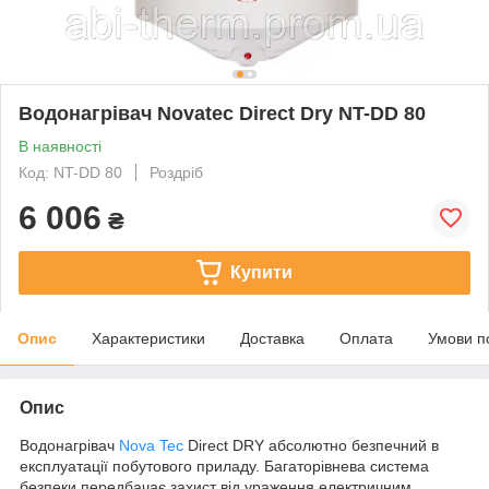
Водонагрівач Novatec Direct Dry NT-DD 80
В наявності
Код: NT-DD 80
Роздріб
6 006
₴
Купити
Опис
Характеристики
Доставка
Оплата
Умови п
Опис
Водонагрівач
Nova Tec
Direct DRY абсолютно безпечний в
експлуатації побутового приладу. Багаторівнева система
безпеки передбачає захист від ураження електричним