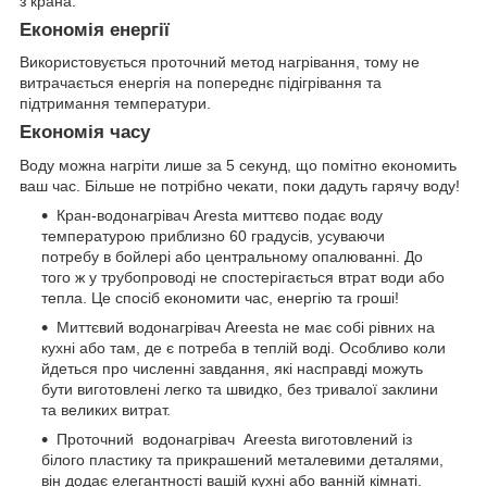
з крана.
Економія енергії
Використовується проточний метод нагрівання, тому не
витрачається енергія на попереднє підігрівання та
підтримання температури.
Економія часу
Воду можна нагріти лише за 5 секунд, що помітно економить
ваш час. Більше не потрібно чекати, поки дадуть гарячу воду!
Кран-водонагрівач Aresta миттєво подає воду
температурою приблизно 60 градусів, усуваючи
потребу в бойлері або центральному опалюванні. До
того ж у трубопроводі не спостерігається втрат води або
тепла. Це спосіб економити час, енергію та гроші!
Миттєвий водонагрівач Areesta не має собі рівних на
кухні або там, де є потреба в теплій воді. Особливо коли
йдеться про численні завдання, які насправді можуть
бути виготовлені легко та швидко, без тривалої заклини
та великих витрат.
Проточний водонагрівач Areesta виготовлений із
білого пластику та прикрашений металевими деталями,
він додає елегантності вашій кухні або ванній кімнаті.