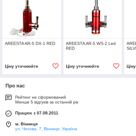
AREESTA AR-5 DX-1 RED
AREESTA AR-5 WS-2 Led
ARE
RED
SIL
Ціну уточнюйте
Ціну уточнюйте
Цін
Про нас
Рейтинг не сформований
Менше 5 відгуків за останній рік
Працює з 07.08.2011
м. Вінниця
ул. Чехова, 7, Вінниця, Україна