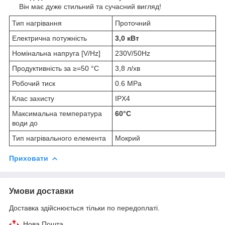
Він має дуже стильний та сучасний вигляд!
Тип нагрівання
Проточний
Електрична потужність
3,0 кВт
Номінальна напруга [V/Hz]
230V/50Hz
Продуктивність за ≥=50 °C
3,8 л/хв
Робочий тиск
0.6 MPa
Клас захисту
IPХ4
Максимальна температура
60°C
води до
Тип нагрівального елемента
Мокрий
Приховати
Умови доставки
Доставка здійснюється тільки по передоплаті.
Нова Пошта