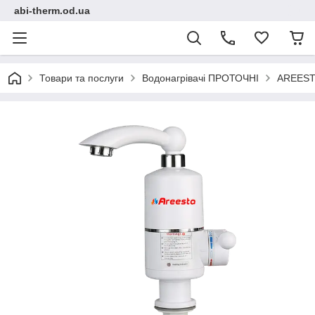
abi-therm.od.ua
Товари та послуги
Водонагрівачі ПРОТОЧНІ
AREEST