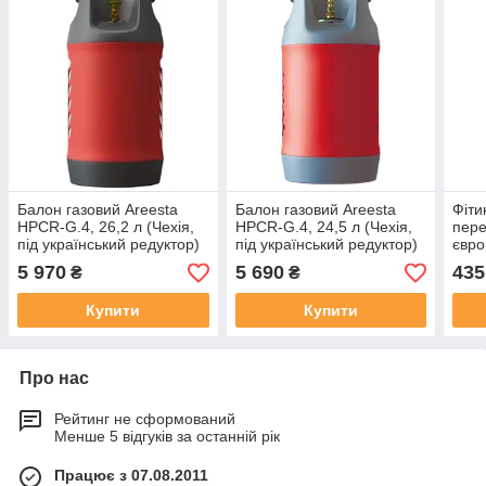
Балон газовий Areesta
Балон газовий Areesta
Фіти
HPCR-G.4, 26,2 л (Чехія,
HPCR-G.4, 24,5 л (Чехія,
пере
під український редуктор)
під український редуктор)
євро
5 970
5 690
435
₴
₴
Купити
Купити
Про нас
Рейтинг не сформований
Менше 5 відгуків за останній рік
Працює з 07.08.2011