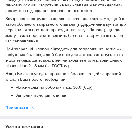
гайкових ключів. Зворотний кінець клапана має стандартний
роз'єм для під'єднання заправного пістолета.
Внутрішня конструкція заправного клапана така сама, що й в
автомобільного заправного клапана (підпружинена кулька для
перекриття зворотного проходження газу з балона), що дає
змогу також перевірити вентиль балона на герметичність під
час заправляння.
Цей заправний клапан підходить для заправляння не тільки
побутових балонів, але й балонів для автонавантажувачів та
іншої техніки, де встановлені на вході вентиля із зовнішньою
лівою різзю 21,8 мм (за ГОСТом).
Якщо Ви експлуатуєте пропанові балони, то цей заправний
клапан Вам просто необхідний!
Максимальний робочий тиск: 30.0 (бар)
Запірний пристрій: клапан
Приховати
Умови доставки