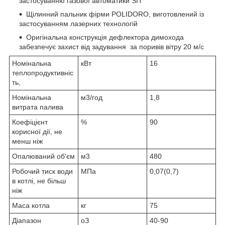
застосуванню газової автоматики SIT
Щілинний пальник фірми POLIDORO, виготовлений із
застосуванням лазерних технологій
Оригінальна конструкція дефлектора димохода
забезпечує захист від задування за поривів вітру 20 м/с
Номінальна
кВт
16
теплопродуктивніс
ть,
Номінальна
м3/год
1,8
витрата палива
Коефіцієнт
%
90
корисної дії, не
менш ніж
Опалюваний об'єм
м
3
480
Робочий тиск води
МПа
0,07(0,7)
в котлі, не більш
ніж
Маса котла
кг
75
Діапазон
о
З
40-90