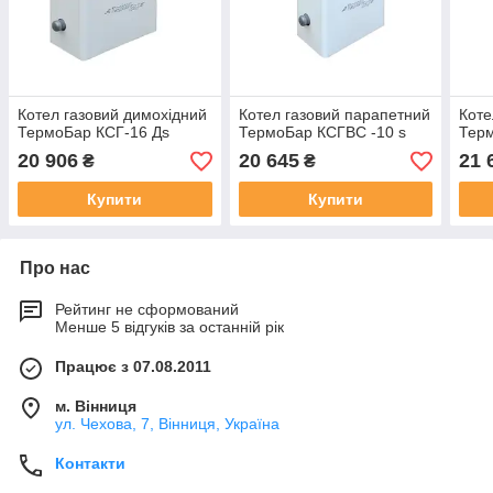
Котел газовий димохідний
Котел газовий парапетний
Коте
ТермоБар КСГ-16 Дs
ТермоБар КСГВС -10 s
Терм
20 906
20 645
21 
₴
₴
Купити
Купити
Про нас
Рейтинг не сформований
Менше 5 відгуків за останній рік
Працює з 07.08.2011
м. Вінниця
ул. Чехова, 7, Вінниця, Україна
Контакти