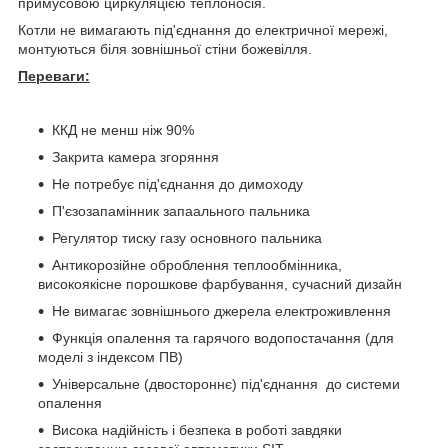
примусовою циркуляцією теплоносія.
Котли не вимагають під'єднання до електричної мережі,
монтуються біля зовнішньої стіни божевілля.
Переваги:
ККД не менш ніж 90%
Закрита камера згоряння
Не потребує під'єднання до димоходу
П'єзозапамінник запаального пальника
Регулятор тиску газу основного пальника
Антикорозійне оброблення теплообмінника,
високоякісне порошкове фарбування, сучасний дизайн
Не вимагає зовнішнього джерела електроживлення
Функція опалення та гарячого водопостачання (для
моделі з індексом ПВ)
Універсальне (двостороннє) під'єднання до системи
опалення
Висока надійність і безпека в роботі завдяки