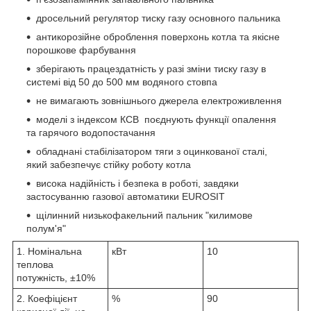
дросельний регулятор тиску газу основного пальника
антикорозійне оброблення поверхонь котла та якісне
порошкове фарбування
зберігають працездатність у разі зміни тиску газу в
системі від 50 до 500 мм водяного стовпа
не вимагають зовнішнього джерела електроживлення
моделі з індексом КСВ поєднують функції опалення
та гарячого водопостачання
обладнані стабілізатором тяги з оцинкованої сталі,
який забезпечує стійку роботу котла
висока надійність і безпека в роботі, завдяки
застосуванню газової автоматики EUROSIT
щілинний низькофакельний пальник "килимове
полум'я"
1. Номінальна
кВт
10
теплова
потужність, ±10%
2. Коефіцієнт
%
90