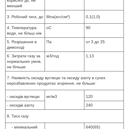
корисної дії, не
менший
3. Робочий тиск, до
Мпа(кгс/см²)
0,1(1,0)
4. Температура
oС
90
води, не більш ніж
5. Розрішення в
Па
от 3 до 25
димоході
6. Затрати газу за
м3/год
1,13
нормальних умов,
не більше
7. Наявність оксиду вуглецю та оксиду азоту в сухих
нерозбавлених продуктах згоряння, не більше:
- оксидів вуглецю
мг/м3
120
- оксидів азоту
240
8. Тиск газу:
- мінімальний
640(65)