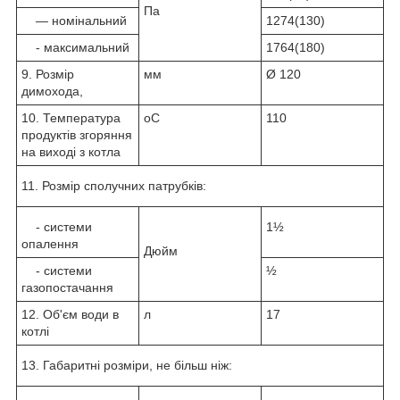
Па
— номінальний
1274(130)
- максимальний
1764(180)
9. Розмір
мм
Ø 120
димохода,
10. Температура
oС
110
продуктів згоряння
на виході з котла
11. Розмір сполучних патрубків:
- системи
1½
опалення
Дюйм
- системи
½
газопостачання
12. Об'єм води в
л
17
котлі
13. Габаритні розміри, не більш ніж: