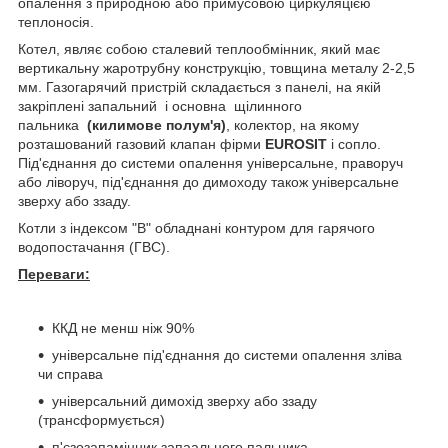
опалення з природною або примусовою циркуляцією
теплоносія.
Котел, являє собою сталевий теплообмінник, який має
вертикальну жаротрубну конструкцію, товщина металу 2-2,5
мм. Газогарячий пристрій складається з панелі, на якій
закріплені запальний і основна щілинного
пальника
(килимове полум'я)
, колектор, на якому
розташований газовий клапан фірми
EUROSIT
і сопло.
Під'єднання до системи опалення універсальне, праворуч
або ліворуч, під'єднання до димоходу також універсальне
зверху або ззаду.
Котли з індексом "В" обладнані контуром для гарячого
водопостачання (ГВС).
Переваги:
ККД не менш ніж 90%
універсальне під'єднання до системи опалення зліва
чи справа
універсальний димохід зверху або ззаду
(трансформується)
п'єзозапамінник запаального пальника