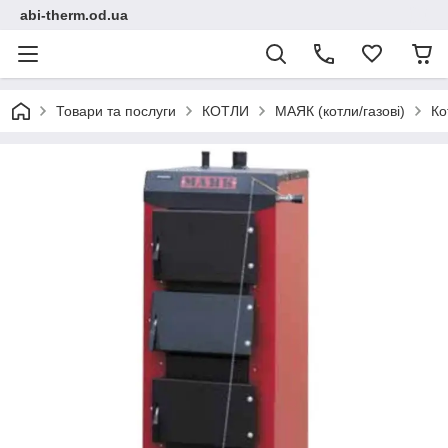
abi-therm.od.ua
Товари та послуги
КОТЛИ
МАЯК (котли/газові)
Ко