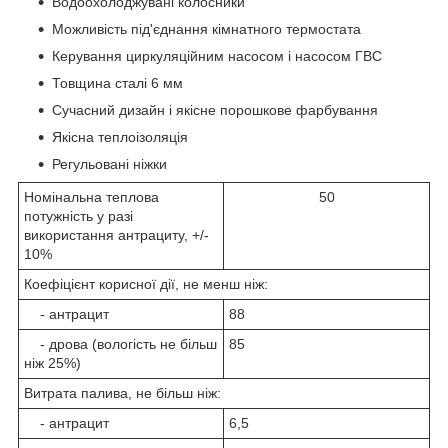
Водоохолоджувані колосники
Можливість під'єднання кімнатного термостата
Керування циркуляційним насосом і насосом ГВС
Товщина сталі 6 мм
Сучасний дизайн і якісне порошкове фарбування
Якісна теплоізоляція
Регульовані ніжки
Номінальна теплова
50
потужність у разі
використання антрациту, +/-
10%
Коефіцієнт корисної дії, не менш ніж:
- антрацит
88
- дрова (вологість не більш
85
ніж 25%)
Витрата палива, не більш ніж:
- антрацит
6,5