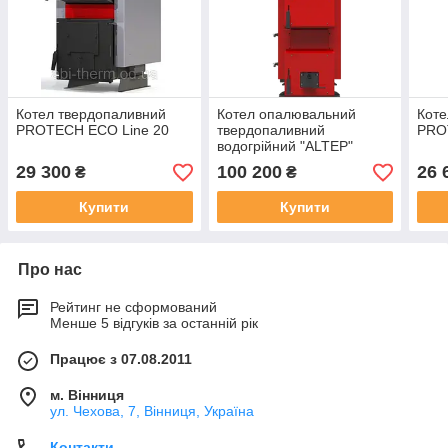
Котел твердопаливний
Котел опалювальний
Коте
PROTECH ECO Line 20
твердопаливний
PRO
водогрійний "ALTEP"
КТ-2Е-50 кВт (DUO Plus)
29 300
100 200
26 
₴
₴
Купити
Купити
Про нас
Рейтинг не сформований
Менше 5 відгуків за останній рік
Працює з 07.08.2011
м. Вінниця
ул. Чехова, 7, Вінниця, Україна
Контакти