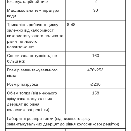
Експлуатаційний тиск
2
Максимальна температура
90
води
Тривалість робочого циклу
8-48
залежно від калорійності
використовуваного палива та
рівня теплового
навантаження
Споживана потужність, не
160
більш ніж
Розмір завантажувального
476х253
вікна
Розмір патрубка
Ø230
Об'єм топки (від нижнього
158
зрізу завантажувальних
дверцят до рівня
колосникової решітки)
Габаритні розміри топки (від нижнього зрізу
завантажувальних дверцят до рівня колосникової решітки)