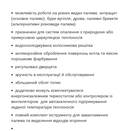
можливість роботи на різних видах палива: антрацит
(основне паливо), буре вугілля, дрова, паливні брикети
(альтернативні різновиди палива)
призначені для систем опалення з природною або
примусовою циркуляцією теплоносія
водоохолоджувана колосникова решітка
антикорозійне оброблення поверхонь котла та якісне
порошкове фарбування
регульовані дверцята
зручність в експлуатації й обслуговуванні
збільшений обсяг топки
додатково можуть комплектуватися
енергонезалежним термостатом або контролером із
вентилятором для автоматичного підтримування
заданої температури теплоносія
повний комплект інструменту для завантаження
палива та видалення відходів згоряння