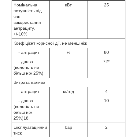
Номінальна
кВт
25
потужність під
час
використання
антрациту,
+/-10%
Коефіцієнт корисної дії, не менш ніж
- антрацит
%
80
- дрова
72*
(вологість не
більш ніж 25%)
Витрата палива
- антрацит
кг/год
4
- дрова
10
(вологість не
більш ніж
25%)18
Експлуатаційний
бар
2
тиск