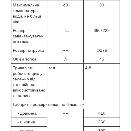
Максимальна
о
З
90
температура
води, не більш
ніж
Розмір
Па
366х228
завантажувальн
ого вікна
Розмір патрубка
мм
∅176
Об'єм топки
л
45
Тривалість
год
4-8
робочого циклу
залежно від
калорійності
використовувано
го палива
Габаритні розміритопки, не більш ніж
- довжина
мм
410
- ширина
366
- висота
300