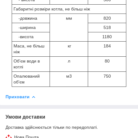
Габаритні розміри котла, не більш ніж
-довжина
мм
820
-ширина
518
-висота
1180
Маса, не більш
кг
184
ніж
Об'єм води в
л
80
котлі
Опалюваний
м
3
750
об'єм
Приховати
Умови доставки
Доставка здійснюється тільки по передоплаті.
Нова Пошта