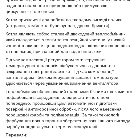
водяного опалення з природною або примусовою
циркуляцією теплоносія.
Котли призначені для роботи на твердому вигляді палива
(антрацит, кам'яне та буре вугілля, дрова, брикети).
Котли являють собою сталевий двоходовий теплообмінник,
який складається з топки та конвекційної частини, у нижній
частині топки розміщена водоохолодна колосникова решітка
та попільник, призначений для видалення золи.
Під час комплектації регулятором тяги керування
температурою теплоносія відбувається за допомогою
відкривання повітряної заслінки. Під час комплектації
вентилятором і блоком керування заданої температури
здійснюється через увімкнення/вимкнення вентилятора.
Теплообмінник облицьований сталевими бічними стінками, які
пофарбовані в середовищі електростатичного поля
попередньо, пройшовши цикл автоматичної підготовки
поверхні й антикорозійної обробки, після чого нанесення
порошкової фарби та полімеризація. За такої технології
фарбування повна гарантія збереження зовнішнього вигляду
виробу впродовж усього терміну експлуатації.
Переваги: