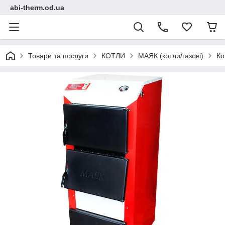
abi-therm.od.ua
Товари та послуги
КОТЛИ
МАЯК (котли/газові)
Ко