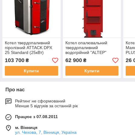
Котел твердопаливний
Котел опалювальний
Коте
піролізний ATTACK DPX
твердопаливний
Мая
25 Standard (25кВт)
водогрійний "ALTEP"
PLU
КТ-2Е-25 кВт (DUO Plus)
103 700
62 900
26 
₴
₴
Купити
Купити
Про нас
Рейтинг не сформований
Менше 5 відгуків за останній рік
Працює з 07.08.2011
м. Вінниця
ул. Чехова, 7, Вінниця, Україна