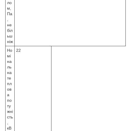
ло
м,
Па
,
не
біл
ьш
ніж
Но
22
мі
на
ль
на
те
пл
ов
а
по
ту
жні
сть
,
кВ