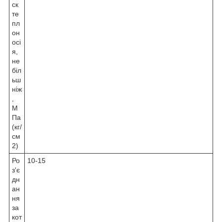
ск
те
пл
он
осі
я,
не
біл
ьш
ніж
,
М
Па
(кг/
см
2)
Ро
10-15
з'є
дн
ан
ня
за
кот