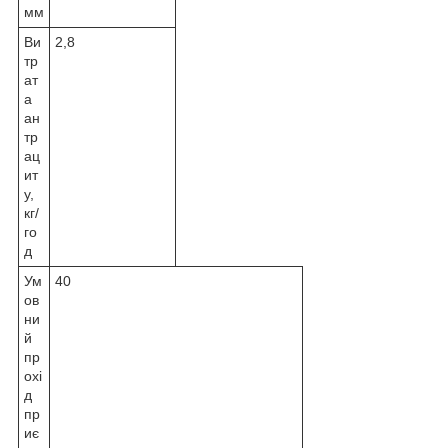
мм
Ви
2,8
тр
ат
а
ан
тр
ац
ит
у,
кг/
го
д
Ум
40
ов
ни
й
пр
охі
д
пр
иє