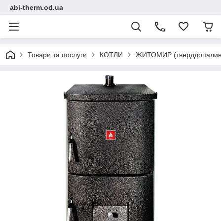
abi-therm.od.ua
Товари та послуги
КОТЛИ
ЖИТОМИР (тверддопаливні