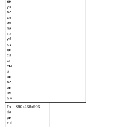
дн
ув
ал
ьн
их
па
тр
уб
ків
до
си
ст
ем
и
оп
ал
ен
ня,
мм
Га
890х436х903
ба
ри
тні