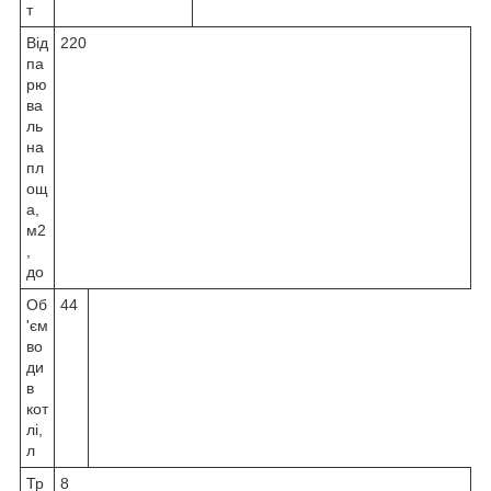
т
Від
220
па
рю
ва
ль
на
пл
ощ
а,
м2
,
до
Об
44
'єм
во
ди
в
кот
лі,
л
Тр
8