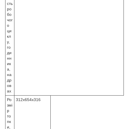
сть
ро
бо
чог
о
ци
кл
у,
го
ди
нн
ик
а,
на
др
ов
ах
Ро
312х654х316
змі
р
то
пк
и,