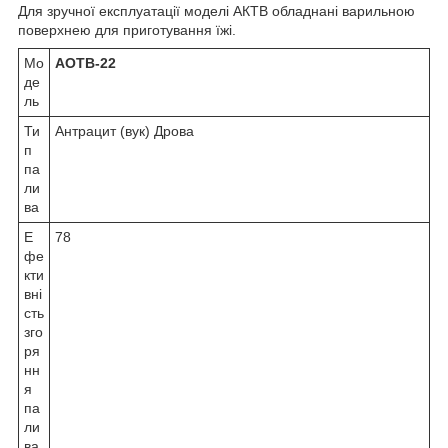
Для зручної експлуатації моделі АКТВ обладнані варильною
поверхнею для приготування їжі.
Мо
АОТВ-22
де
ль
Ти
Антрацит (вук) Дрова
п
па
ли
ва
Е
78
фе
кти
вні
сть
зго
ря
нн
я
па
ли
ва