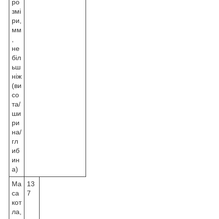
ро
змі
ри,
мм
,
не
біл
ьш
ніж
(ви
со
та/
ши
ри
на/
гл
иб
ин
а)
Ма
13
са
7
кот
ла,