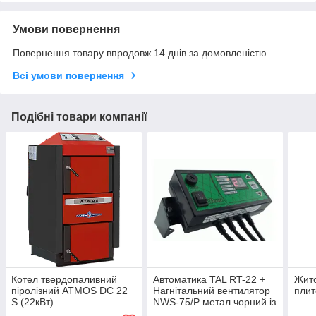
Умови повернення
Повернення товару впродовж 14 днів за домовленістю
Всі умови повернення
Подібні товари компанії
Котел твердопаливний
Автоматика TAL RT-22 +
Жит
піролізний ATMOS DC 22
Нагнітальний вентилятор
плит
S (22кВт)
NWS-75/Р метал чорний із
засувкою