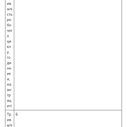
ив
алі
сть
ро
бо
чог
о
ци
кл
у,
го
ди
нн
ик
а,
на
ан
тр
ац
иті
Тр
6
ив
алі