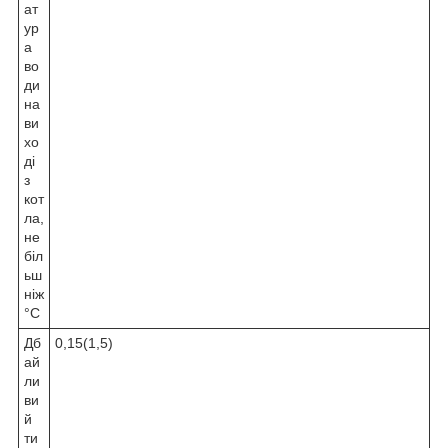
ат
ур
а
во
ди
на
ви
хо
ді
з
кот
ла,
не
біл
ьш
ніж
°C
Дб
0,15(1,5)
ай
ли
ви
й
ти