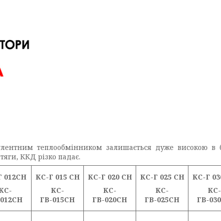
улентним теплообмінником залишається дуже високою в бу
тяги, ККД різко падає.
Г 012СН
КС-Г 015 СН
КС-Г 020 СН
КС-Г 025 СН
КС-Г 03
КС-
КС-
КС-
КС-
КС-
-012СН
ГВ-015СН
ГВ-020СН
ГВ-025СН
ГВ-03