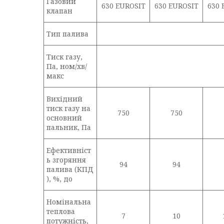
Газовий
630 EUROSIT
630 EUROSIT
630 
клапан
Тип палива
Тиск газу,
Па, ном/хв/
макс
Вихідний
тиск газу на
750
750
основний
пальник, Па
Ефективніст
ь згоряння
94
94
палива (КПД
), %, до
Номінальна
теплова
7
10
потужність,