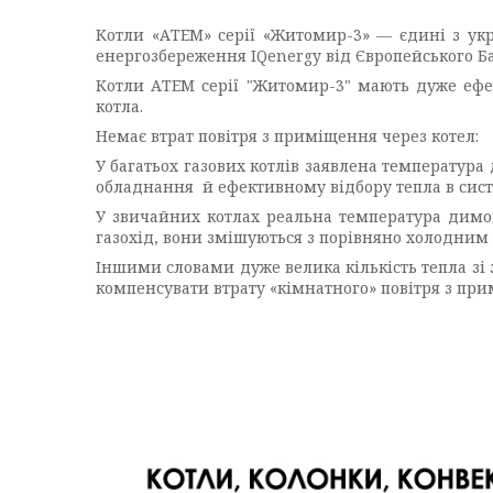
Котли «АТЕМ» серії «Житомир-3» — єдині з укр
енергозбереження IQenergy від Європейського Ба
Котли АТЕМ серії "Житомир-3" мають дуже ефек
котла.
Немає втрат повітря з приміщення через котел:
У багатьох газових котлів заявлена температура
обладнання й ефективному відбору тепла в сист
У звичайних котлах реальна температура димов
газохід, вони змішуються з порівняно холодним 
Іншими словами дуже велика кількість тепла зі 
компенсувати втрату «кімнатного» повітря з при