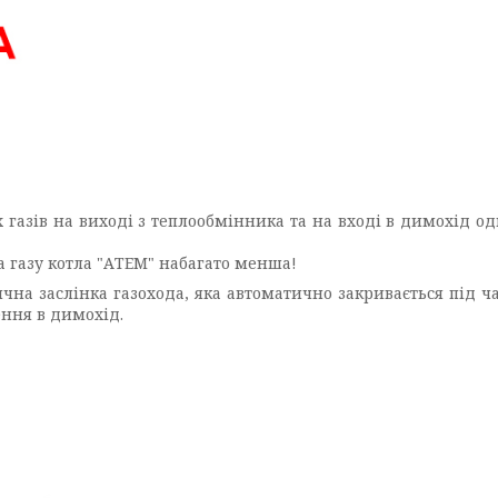
азів на виході з теплообмінника та на вході в димохід одн
та газу котла "АТЕМ" набагато менша!
ична заслінка газохода, яка автоматично закривається під ч
ення в димохід.