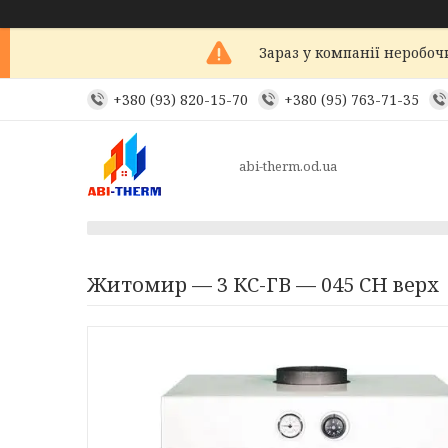
Зараз у компанії неробоч
+380 (93) 820-15-70
+380 (95) 763-71-35
abi-therm.od.ua
Житомир — 3 КС-ГВ — 045 СН верх