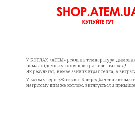
У КОТЛАХ «АТЕМ» реальна температура димових г
немає підсмоктування повітря через газохід!
Як результат, немає зайвих втрат тепла, а витра
У котлах серії «Житосвіт-3 передбачена автомат
нагрітому цим же котлом, витягується з приміщ