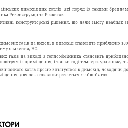
аїнських димохідних котлів, які поряд із такими брендами
нка Реконструкції та Розвиток.
тивні конструкторські рішення, що дали змогу неабияк з
 димових газів на виході в димохід становить приблизно 10
ему опалення, НО:
их газів на виході з теплообмінника становить приблизно 
повітрям із приміщення, і тільки тоді температура знижуєть
звичайного котла просто витягується в димохід, доводячи до 
міщення, для чого також витрачається «зайвий» газ.