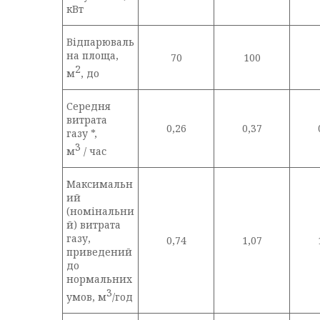
кВт
Відпарюваль
на площа,
70
100
2
м
, до
Середня
витрата
0,26
0,37
газу *,
3
м
/ час
Максимальн
ий
(номінальни
й) витрата
газу,
0,74
1,07
приведений
до
нормальних
3
умов, м
/год