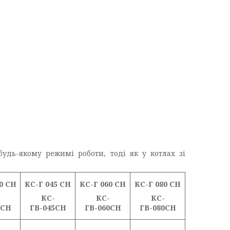
дь-якому режимі роботи, тоді як у котлах зі
0 СН
КС-Г 045 СН
КС-Г 060 СН
КС-Г 080 СН
КС-
КС-
КС-
0СН
ГВ-045СН
ГВ-060СН
ГВ-080СН