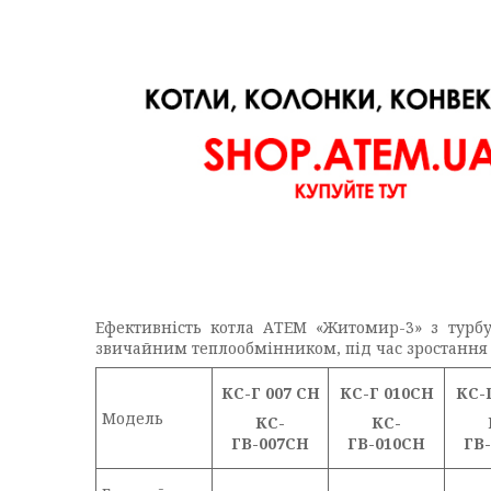
Ефективність котла АТЕМ «Житомир-3» з турб
звичайним теплообмінником, під час зростання 
КС-Г 007 СН
КС-Г 010СН
КС-
Модель
КС-
КС-
ГВ-007СН
ГВ-010СН
ГВ