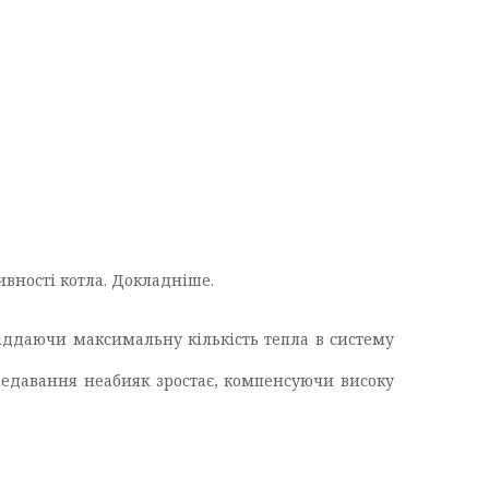
вності котла.
Докладніше
.
віддаючи максимальну кількість тепла в систему
редавання неабияк зростає, компенсуючи високу