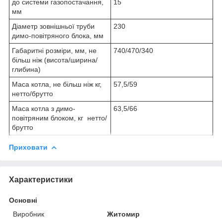
до системи газопостачання,
15
мм
Діаметр зовнішньої труби
230
димо-повітряного блока, мм
Габаритні розміри, мм, не
740/470/340
більш ніж (висота/ширина/
глибина)
Маса котла, не більш ніж кг,
57,5/59
нетто/брутто
Маса котла з димо-
63,5/66
повітряним блоком, кг нетто/
брутто
Приховати
Характеристики
Основні
Виробник
Житомир