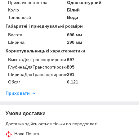
Призначення котла
Одноконтурний
Колір
Білий
Теплоносій
Вода
Габаритні і приєднувальні розміри
Висота
696 мм
Ширина
290 мм
Користувальницькі характеристики
ВысотаДляТранспортировки
697
ГлубинаДляТранспортировки
595
ШиринаДляТранспортировки
291
Обсяг
0,121
Приховати
Умови доставки
Доставка здійснюється тільки по передоплаті.
Нова Пошта