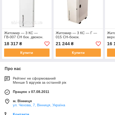
Житомир — 3 КС —
Житомир — 3 КС — Г —
Жито
ГВ-007 СН бок. двокон.
015 СН-бокок.
верх
18 317
21 244
16 
₴
₴
Купити
Купити
Про нас
Рейтинг не сформований
Менше 5 відгуків за останній рік
Працює з 07.08.2011
м. Вінниця
ул. Чехова, 7, Вінниця, Україна
Контакти