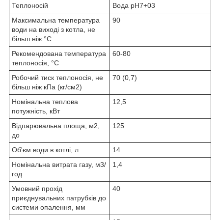
Теплоносій
Вода pH7+03
Максимальна температура
90
води на виході з котла, не
більш ніж °C
Рекомендована температура
60-80
теплоносія, °C
Робочий тиск теплоносія, не
70 (0,7)
більш ніж кПа (кг/см2)
Номінальна теплова
12,5
потужність, кВт
Відпарювальна площа, м2,
125
до
Об'єм води в котлі, л
14
Номінальна витрата газу, м3/
1,4
год
Умовний прохід
40
приєднувальних патрубків до
системи опалення, мм