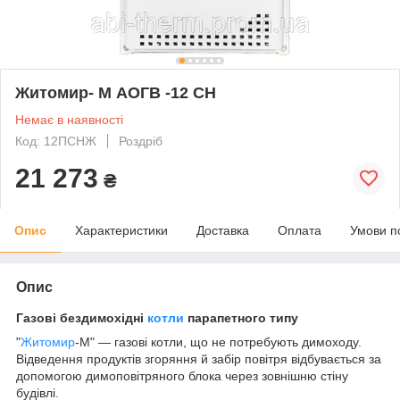
Житомир- М АОГВ -12 СН
Немає в наявності
Код: 12ПСНЖ
Роздріб
21 273
₴
Опис
Характеристики
Доставка
Оплата
Умови п
Опис
Газові бездимохідні
котли
парапетного типу
"
Житомир
-М" — газові котли, що не потребують димоходу.
Відведення продуктів згоряння й забір повітря відбувається за
допомогою димоповітряного блока через зовнішню стіну
будівлі.