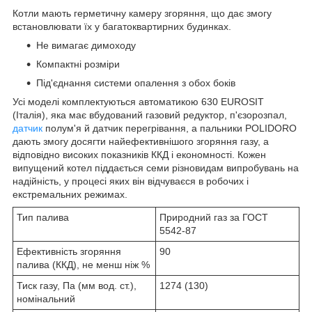
Котли мають герметичну камеру згоряння, що дає змогу
встановлювати їх у багатоквартирних будинках.
Не вимагає димоходу
Компактні розміри
Під'єднання системи опалення з обох боків
Усі моделі комплектуються автоматикою 630 EUROSIT
(Італія), яка має вбудований газовий редуктор, п'єзорозпал,
датчик
полум'я й датчик перегрівання, а пальники POLIDORO
дають змогу досягти найефективнішого згоряння газу, а
відповідно високих показників ККД і економності. Кожен
випущений котел піддається семи різновидам випробувань на
надійність, у процесі яких він відчуваєся в робочих і
екстремальних режимах.
Тип палива
Природний газ за ГОСТ
5542-87
Ефективність згоряння
90
палива (ККД), не менш ніж %
Тиск газу, Па (мм вод. ст.),
1274 (130)
номінальний