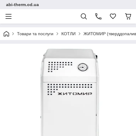
abi-therm.od.ua
Товари та послуги
КОТЛИ
ЖИТОМИР (тверддопаливні