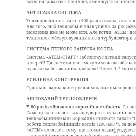
котлі нагрівається швидше, зменшується інертніс
АНТИСАЖНА СИСТЕМА
Теплопровідність сажі в 400 разів нижча, ніж т
для того, щоб теплообмін впав удвічі! За рік са
мовлення вже не може йти. Але котли "АТЕМ" побу
технічного обслуговування котла турбулізатори 
СИСТЕМА ЛЕГКОГО ЗАПУСКА КОТЛА
Система «АТЕМ-СТАРТ» забезпечує легкий запуск і
інверсії! Ця система дає змогу тимчасово збільш
пуск котла без жодних проблем! Через 5-7 хвили
УСИЛЕННА КОНСТРУКЦІЯ
Суцільнозварна конструкція між нижньою решітко
АЛІТОВАНИЙ ТЕПЛООБЛЕНІК
У 80 разів збільшена корозійна стійкість.
Сплав
Саме ці властивості так популярні в сучасній о
теплообмінниками! Корозійна стійкість такого "і
роботи теплообмінників котлів (200-400 °C за п
«АТЕМ» полягає в тому, що атоми Al дифундують 
захисний інтерсплав, що наближається за своїм 