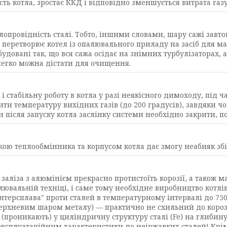
ть котла, зростає ККД і відповідно зменшується витрата газу
еплопровідність сталі. Тобто, іншими словами, шару сажі зав
жа перетворює котел із опалювального приладу на засіб для м
довані так, що вся сажа осідає на знімних турбулізаторах, а
легко можна дістати для очищення.
 стабільну роботу в котла у разі неякісного димоходу, під ча
ити температуру вихідних газів (до 200 градусів), завдяки ч
н після запуску котла заслінку системи необхідно закрити, 
ю теплообмінника та корпусом котла дає змогу неабияк збіл
 заліза з алюмінієм прекрасно протистоїть корозії, а також ма
палювальній техніці, і саме тому необхідне виробництво кот
нтерсплава" проти сталей в температурному інтервалі до 750 
оверхневим шаром металу) — практично не схильний до корозі
(проникають) у циліндричну структуру сталі (Fe) на глибину
експлуатаційним характеристики до неіржавких сталей! Крім