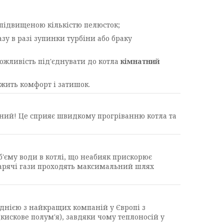
 підвищеною кількістю пелюсток;
зу в разі зупинки турбіни або браку
можливість під'єднувати до котла
кімнатний
ежить комфорт і затишок.
ьний! Це сприяє швидкому прогріванню котла та
єму води в котлі, що неабияк прискорює
гарячі гази проходять максимальний шлях
однією з найкращих компаній у Європі з
кискове полум'я), завдяки чому теплоносій у