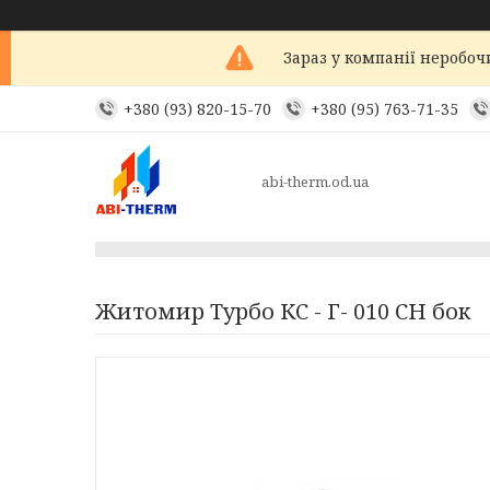
Зараз у компанії неробоч
+380 (93) 820-15-70
+380 (95) 763-71-35
abi-therm.od.ua
Житомир Турбо КС - Г- 010 СН бок