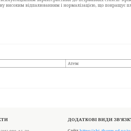
обку високим відпалюванням і нормалізацією, що покращує п
Атем
https://abi-therm.od.ua/u