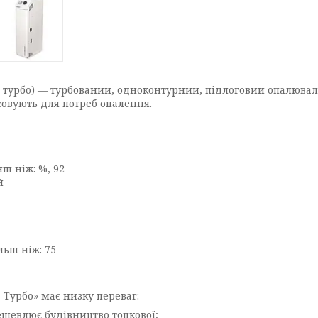
 турбо) — турбований, одноконтурний, підлоговий опалюва
совують для потреб опалення.
ш ніж: %, 92
й
льш ніж: 75
т-Турбо» має низку переваг:
ешевлює будівництво топкової;