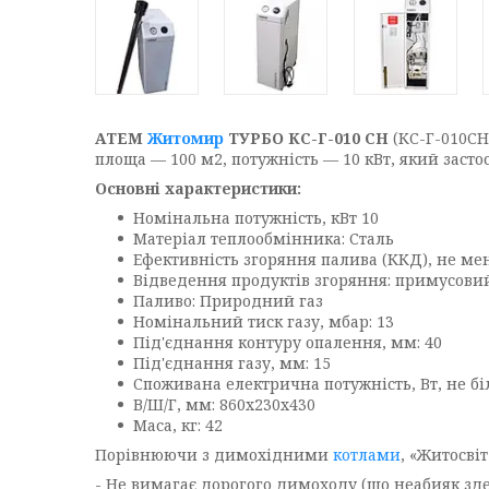
АТЕМ
Житомир
ТУРБО КС-Г-010 СН
(КС-Г-010СН
площа — 100 м2, потужність — 10 кВт, який засто
Основні характеристики:
Номінальна потужність, кВт 10
Матеріал теплообмінника: Сталь
Ефективність згоряння палива (ККД), не мен
Відведення продуктів згоряння: примусови
Паливо: Природний газ
Номінальний тиск газу, мбар: 13
Під'єднання контуру опалення, мм: 40
Під'єднання газу, мм: 15
Споживана електрична потужність, Вт, не бі
В/Ш/Г, мм: 860х230х430
Маса, кг: 42
Порівнюючи з димохідними
котлами
, «Житосві
- Не вимагає дорогого димоходу (що неабияк зд