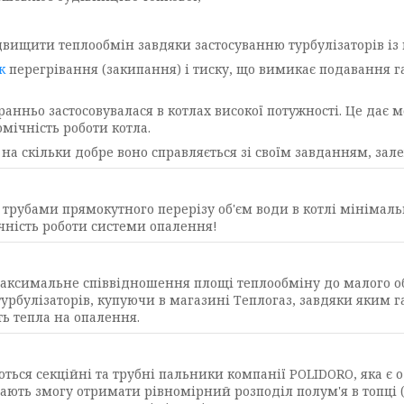
двищити теплообмін завдяки застосуванню турбулізаторів із
к
перегрівання (закипання) і тиску, що вимикає подавання га
 ранньо застосовувалася в котлах високої потужності. Це дає 
омічність роботи котла.
, на скільки добре воно справляється зі своїм завданням, зал
з трубами прямокутного перерізу об'єм води в котлі мінімал
чність роботи системи опалення!
ксимальне співвідношення площі теплообміну до малого об'
урбулізаторів, купуючи в магазині Теплогаз, завдяки яким 
ь тепла на опалення.
ються секційні та трубні пальники компанії POLIDORO, яка є 
ають змогу отримати рівномірний розподіл полум'я в топці (