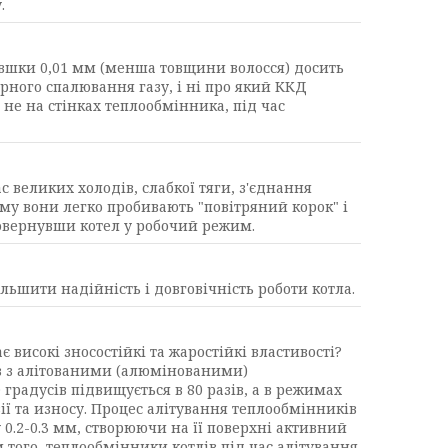
.
товшки 0,01 мм (менша товщини волосся) досить
арного спалювання газу, і ні про який ККД
 не на стінках теплообмінника, під час
с великих холодів, слабкої тяги, з'єднання
ому вони легко пробивають "повітряний корок" і
повернувши котел у робочий режим.
ьшити надійність і довговічність роботи котла.
є високі зносостійкі та жаростійкі властивості?
лів з алітованими (алюмінованими)
градусів підвищується в 80 разів, а в режимах
ї та износу. Процес алітування теплообмінників
 0.2-0.3 мм, створюючи на її поверхні активний
 того, теплообмінники котлів під час алітування