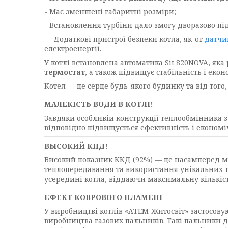
- Має зменшені габаритні розміри;
- Встановлення турбіни дало змогу дворазово пі
— Додаткові пристрої безпеки котла, як-от
датчи
електроенергії.
У котлі встановлена автоматика Sit 820NOVA, яка
термостат
, а також підвищує стабільність і екон
Котел — це серце будь-якого будинку та від того
МАЛЕКІСТЬ ВОДИ В КОТЛІ!
Завдяки особливій конструкції теплообмінника 
відповідно підвищується ефективність і економі
ВЫСОКИЙ КПД!
Високий показник ККД (92%) — це насамперед ма
теплопередавання та використання унікальних т
усередині котла, віддаючи максимальну кількіст
ЕФЕКТ КОВРОВОГО ПЛАМЕНІ
У виробництві котлів «АТЕМ-Житосвіт» застосову
виробництва газових пальників. Такі пальники д