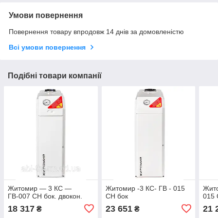
Умови повернення
Повернення товару впродовж 14 днів за домовленістю
Всі умови повернення
Подібні товари компанії
Житомир — 3 КС —
Житомир -3 КС- ГВ - 015
Жит
ГВ-007 СН бок. двокон.
СН бок
015 
18 317
23 651
21 
₴
₴