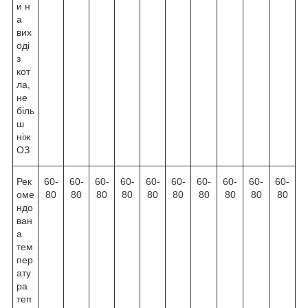
и н
а
вих
оді
з
кот
ла,
не
біль
ш
ніж
О
З
Рек
60-
60-
60-
60-
60-
60-
60-
60-
60-
60-
оме
80
80
80
80
80
80
80
80
80
80
ндо
ван
а
тем
пер
ату
ра
теп