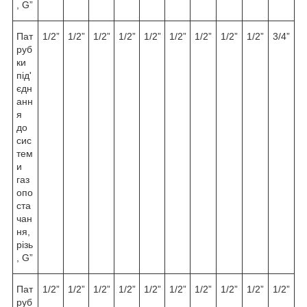
, G”
Пат
1/2”
1/2”
1/2”
1/2”
1/2”
1/2”
1/2”
1/2”
1/2”
3/4”
руб
ки
під'
єдн
анн
я
до
сис
тем
и
газ
опо
ста
чан
ня,
різь
, G”
Пат
1/2”
1/2”
1/2”
1/2”
1/2”
1/2”
1/2”
1/2”
1/2”
1/2”
руб