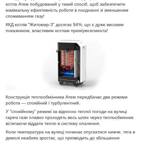
котла Атем побудований у такий спосіб, щоб забезпечити
макімальну ефективність роботи в поєднанні зі зменшеним
споживанням газу!
ККД котлів "Житомир-3" досягає 94%, що є дуже високим
показником, властивим котлам преміумсегмента!
Конструкція теплообмінника Атем передбачає два режими
роботи — спокійний і турбулентний.
У "спокійному" режимі за відносно теплої погоди на вулиці
гарячі гази плавно проходять весь шлях через теплообмінник
встигаючи віддати тепло в систему опалення.
Коли температура на вулиці починає опускатися нижче, тяга в
димолі неабияк зростає, що призводить до збільшення