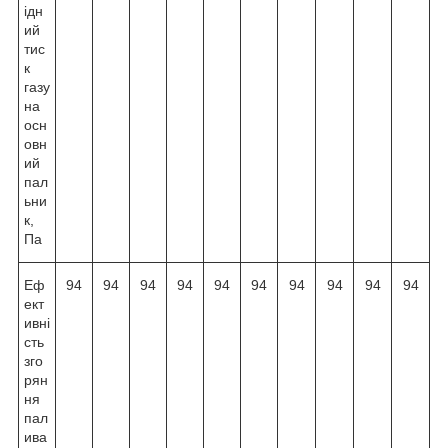
ідн
ий
тис
к
газу
на
осн
овн
ий
пал
ьни
к,
Па
Еф
94
94
94
94
94
94
94
94
94
94
ект
ивні
сть
зго
рян
ня
пал
ива