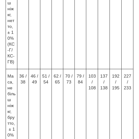
ш
ніж
кг,
нет
то,
± 1
0%
(КС
-Г/
КС-
ГВ)
Ма
36 /
46 /
51 /
62 /
70 /
79 /
103
137
192
227
са,
38
49
54
65
73
84
/
/
/
/
не
108
138
195
233
біль
ш
ніж
кг,
бру
тто,
± 1
0%