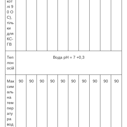
кот
лі 9
0
О
С),
тіль
ки
для
КС-
ГВ
Теп
Вода pH = 7
+0,3
лон
осій
Мак
90
90
90
90
90
90
90
90
90
90
сим
аль
на
тем
пер
ату
ра
вод