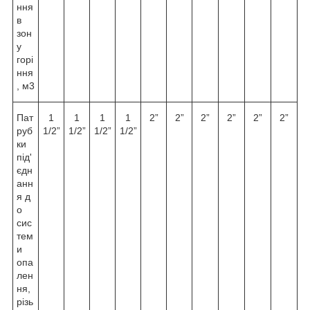
ння
в
зон
у
горі
ння
, м
3
Пат
1
1
1
1
2”
2”
2”
2”
2”
2”
руб
1/2”
1/2”
1/2”
1/2”
ки
під'
єдн
анн
я д
о
сис
тем
и
опа
лен
ня,
різь