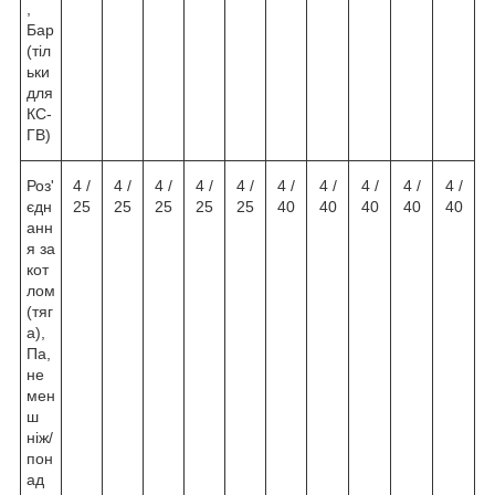
,
Бар
(тіл
ьки
для
КС-
ГВ)
Роз'
4 /
4 /
4 /
4 /
4 /
4 /
4 /
4 /
4 /
4 /
єдн
25
25
25
25
25
40
40
40
40
40
анн
я за
кот
лом
(тяг
а),
Па,
не
мен
ш
ніж/
пон
ад