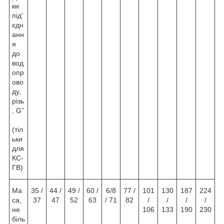
ки
під'
єдн
анн
я
до
вод
опр
ово
ду,
різь
, G”
(тіл
ьки
для
КС-
ГВ)
Ма
35 /
44 /
49 /
60 /
6/8
77 /
101
130
187
224
са,
37
47
52
63
/ 71
82
/
/
/
/
не
106
133
190
230
біль