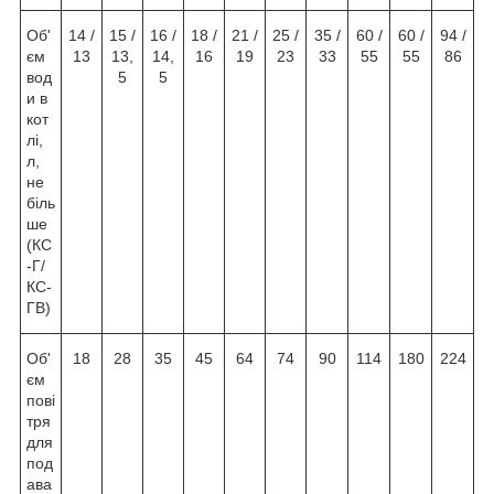
Об'
14 /
15 /
16 /
18 /
21 /
25 /
35 /
60 /
60 /
94 /
єм
13
13,
14,
16
19
23
33
55
55
86
вод
5
5
и в
кот
лі,
л,
не
біль
ше
(КС
-Г/
КС-
ГВ)
Об'
18
28
35
45
64
74
90
114
180
224
єм
пові
тря
для
под
ава