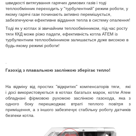
швидкості витягування гарячих димових газів і тоді
теплообмінник переходить у "турбулентний" режим роботи, у
якому гарячі гази починають активно перемішується,
забезпечуючи ефективне віддання тепла в систему опалення!
Тоді як у котлах зі звичайним теплообмінником, під час росту
тяги ККД може різко падати, ефективність котла АТЕМ із
турбулентним теплообмінником залишається дуже високою в
будь-якому режимі роботи!
.
Газохід з плавальною заслінкою зберігає тепло!
На відміну від простих "відкритих" компенсаторів тяги, які
і досі використовуються в котлах багатьох марок, котли Атем
обладнані фірмовою рухомою заслінкою газохода, яка з
одного боку перешкоджає втраті теплого повітря з
приміщення, а з іншого забезпечує стабільну роботу датчиків
безпеки котла.