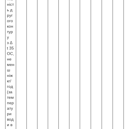
ніст
ь д
руг
ого
кон
тур
у
з Δ
t 35
О
С,
не
мен
ш
ніж
кг/
год
(за
тем
пер
ату
ри
вод
и в