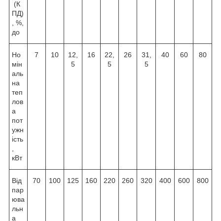
(К
ПД)
, %,
до
Но
7
10
12,
16
22,
26
31,
40
60
80
мін
5
5
5
аль
на
теп
лов
а
пот
ужн
ість
,
кВт
Від
70
100
125
160
220
260
320
400
600
800
пар
юва
льн
а