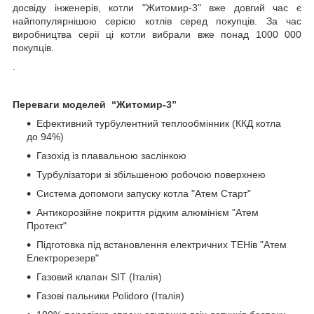
досвіду інженерів, котли "Житомир-3" вже довгий час є
найпопулярнішою серією котлів серед покупців. За час
виробництва серії ці котли вибрали вже понад 1000 000
покупців.
.
Переваги моделей “Житомир-3”
Ефективний турбулентний теплообмінник (ККД котла
до 94%)
Газохід із плавальною заслінкою
Турбулізатори зі збільшеною робочою поверхнею
Система допомоги запуску котла "Атем Старт"
Антикорозійне покриття рідким алюмінієм "Атем
Протект"
Підготовка під встановлення електричних ТЕНів "Атем
Електрорезерв"
Газовий клапан SIT (Італія)
Газові пальники Polidoro (Італія)