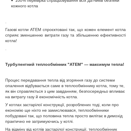
100% перевірка спрацьовування всіх датчиків безпеки
кожного котла
.
Газові котли АТЕМ спроєктовані так, що кожен елемент котла
сприяє зменшенню витрати газу та збільшенню ефективності
котла!
.
Турбулентний теплообмінник "АТЕМ" — максимум тепла!
Процес передавання тепла від згоряння газу до системи
опалення відбувається саме в теплообміннику котла, тому те,
як він справляється з цим завданням, безпосередньо впливає
на витрату газу й економічність котла.
У котлах застарілої конструкції, розроблених тоді, коли про
економію ще ніхто не замислювався, теплообмінники
побудовані так, що половина тепла просто вилітає в димохід
практично не затримуючись у котлі.
На відміну від котлів застарілої конструкції, теплообмінник