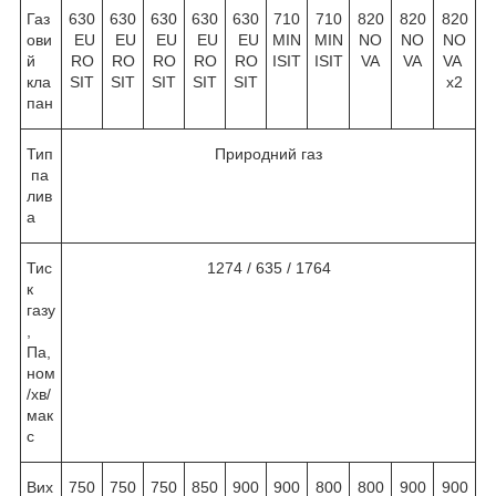
Газ
630
630
630
630
630
710
710
820
820
820
ови
EU
EU
EU
EU
EU
MIN
MIN
NO
NO
NO
й
RO
RO
RO
RO
RO
ISIT
ISIT
VA
VA
VA
кла
SIT
SIT
SIT
SIT
SIT
х2
пан
Тип
Природний газ
па
лив
а
Тис
1274 / 635 / 1764
к
газу
,
Па,
ном
/хв/
мак
с
Вих
750
750
750
850
900
900
800
800
900
900