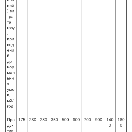
ний
) ви
тра
та
газу
,
при
вед
ени
й
до
нор
мал
ьни
х
умо
в,
м
3
/
год
Про
175
230
280
350
500
600
700
900
140
180
дук
0
0
тив