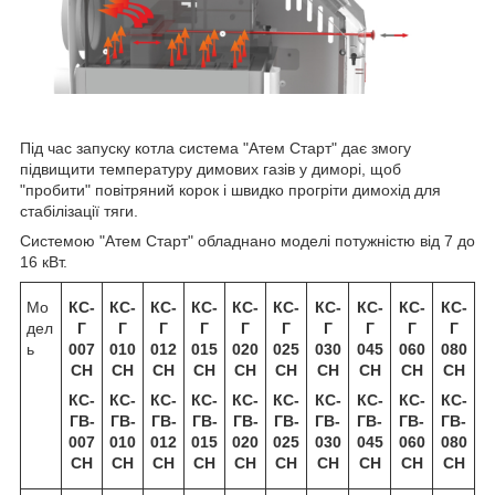
Під час запуску котла система "Атем Старт" дає змогу
підвищити температуру димових газів у диморі, щоб
"пробити" повітряний корок і швидко прогріти димохід для
стабілізації тяги.
Системою "Атем Старт" обладнано моделі потужністю від 7 до
16 кВт.
Мо
КС-
КС-
КС-
КС-
КС-
КС-
КС-
КС-
КС-
КС-
дел
Г
Г
Г
Г
Г
Г
Г
Г
Г
Г
ь
007
010
012
015
020
025
030
045
060
080
СН
СН
СН
СН
СН
СН
СН
СН
СН
СН
КС-
КС-
КС-
КС-
КС-
КС-
КС-
КС-
КС-
КС-
ГВ-
ГВ-
ГВ-
ГВ-
ГВ-
ГВ-
ГВ-
ГВ-
ГВ-
ГВ-
007
010
012
015
020
025
030
045
060
080
СН
СН
СН
СН
СН
СН
СН
СН
СН
СН