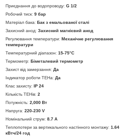
Приєднання до водопроводу:
G 1/2
Робочий тиск:
9 бар
Матеріал бака:
Бак з емальованої сталі
Захисний анод:
Захисний магнієвий анод
Регулювання температури:
Механічне регулювання
температури
Температурний діапазон:
15-75°C
Термометр:
Біметалевий термометр
Захист від замерзання:
Да
Індикатор роботи ТЕНа:
Да
Клас захисту:
IP 24
Кількість ТЕНів:
2
Потужність:
2,000 Вт
Напруга:
220-230 V
Номінальний струм:
8.7 А
Теплопотери за вертикального настінного монтажу:
1.64
кВтч/24 год