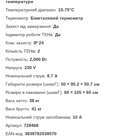
температури
Температурний діапазон:
15-75°C
Термометр:
Біметалевий термометр
Захист від замерзання:
Да
Індикатор роботи ТЕНа:
Да
Клас захисту:
IP 24
Кількість ТЕНів:
2
Потужність:
2,000 Вт
Напруга:
230 V
Номінальний струм:
8.7 А
Габаритні розміри (шхвхГ):
50 × 95.2 × 50.7 см
Розміри в пакованні (шхвхГ):
60 × 105 × 60 см
Вага нетто:
38 кг
Вага брутто:
41 кг
Номінальний струм запобіжника:
10 А
Артикул:
728468
ЕАN-код:
3838782038570