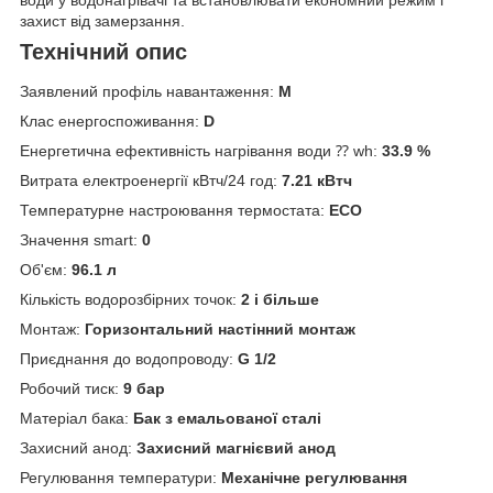
води у водонагрівачі та встановлювати економний режим і
захист від замерзання.
Технічний опис
Заявлений профіль навантаження:
M
Клас енергоспоживання:
D
Енергетична ефективність нагрівання води ⁇ wh:
33.9 %
Витрата електроенергії кВтч/24 год:
7.21 кВтч
Температурне настроювання термостата:
ЕСО
Значення smart:
0
Об'єм:
96.1 л
Кількість водорозбірних точок:
2 і більше
Монтаж:
Горизонтальний настінний монтаж
Приєднання до водопроводу:
G 1/2
Робочий тиск:
9 бар
Матеріал бака:
Бак з емальованої сталі
Захисний анод:
Захисний магнієвий анод
Регулювання температури:
Механічне регулювання