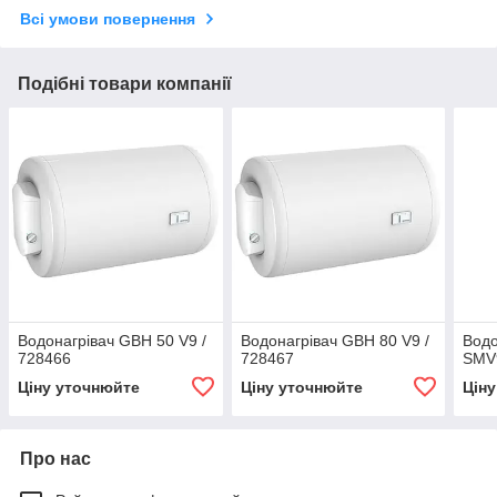
Всі умови повернення
Подібні товари компанії
Водонагрівач GBH 50 V9 /
Водонагрівач GBH 80 V9 /
Водо
728466
728467
SMV
Ціну уточнюйте
Ціну уточнюйте
Цін
Про нас