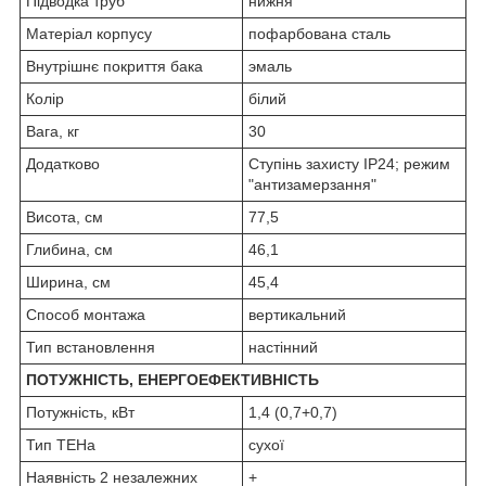
Підводка труб
нижня
Матеріал корпусу
пофарбована сталь
Внутрішнє покриття бака
эмаль
Колір
білий
Вага, кг
30
Додатково
Ступінь захисту IP24; режим
"антизамерзання"
Висота, см
77,5
Глибина, см
46,1
Ширина, см
45,4
Способ монтажа
вертикальний
Тип встановлення
настінний
ПОТУЖНІСТЬ, ЕНЕРГОЕФЕКТИВНІСТЬ
Потужність, кВт
1,4 (0,7+0,7)
Тип ТЕНа
сухої
Наявність 2 незалежних
+