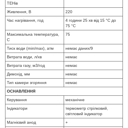
ТЕНів
Живлення, В
220
Час нагрівання, год
4 години 25 хв від 15 °C до
75 °C
Максимальна температура,
75
C
Тиск води (min/max), атм
немає даних/9
Витрата води, л/хв
немає
Витрата газу, м3/год
немає
Димохід, мм
немає
Тип камери згоряння
немає
ОСНАВЛЕННЯ
Керування
механічне
Індикатори
термометр стрілковий,
світловий індикатор
Магнієвий анод
+