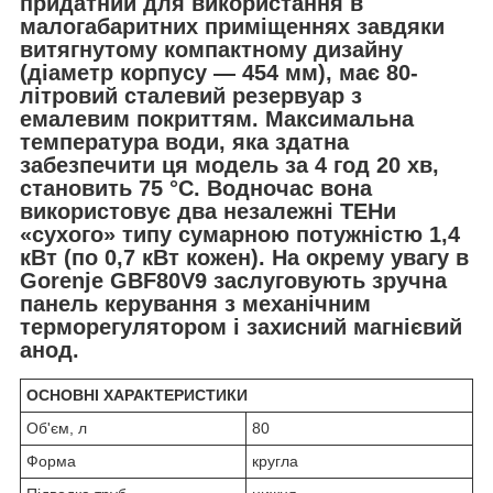
придатний для використання в
малогабаритних приміщеннях завдяки
витягнутому компактному дизайну
(діаметр корпусу — 454 мм), має 80-
літровий сталевий резервуар з
емалевим покриттям. Максимальна
температура води, яка здатна
забезпечити ця модель за 4 год 20 хв,
становить 75 °C. Водночас вона
використовує два незалежні ТЕНи
«сухого» типу сумарною потужністю 1,4
кВт (по 0,7 кВт кожен). На окрему увагу в
Gorenje GBF80V9 заслуговують зручна
панель керування з механічним
терморегулятором і захисний магнієвий
анод.
ОСНОВНІ ХАРАКТЕРИСТИКИ
Об'єм, л
80
Форма
кругла