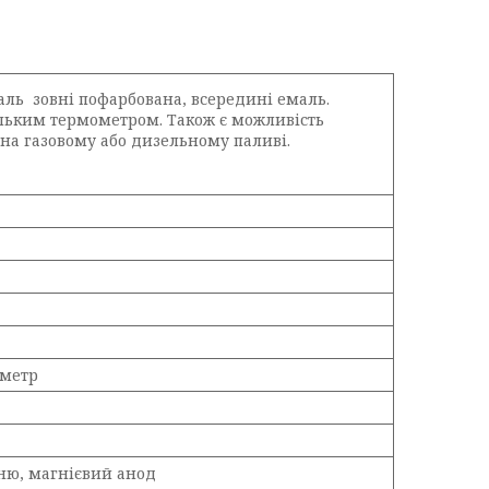
ль зовні пофарбована, всередині емаль.
ільким термометром. Також є можливість
 на газовому або дизельному паливі.
ометр
ню, магнієвий анод