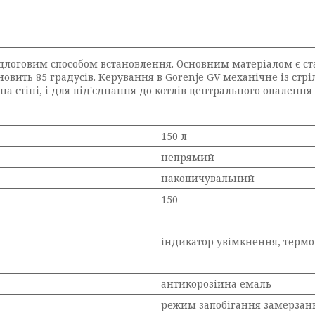
длоговим способом встановлення. Основним матеріалом є ста
вить 85 градусів. Керування в Gorenje GV механічне із стр
на стіні, і для під'єднання до котлів центрального опалення
150 л
непрямий
накопичувальний
150
індикатор увімкнення, терм
антикорозійна емаль
режим запобігання замерзан