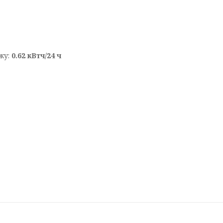
жу:
0.62 кВтч/24 ч