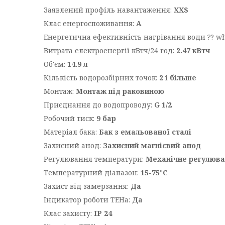
Заявлений профіль навантаження:
XXS
Клас енергоспоживання:
A
Енергетична ефективність нагрівання води ⁇ w
Витрата електроенергії кВтч/24 год:
2.47 кВтч
Об'єм:
14.9 л
Кількість водорозбірних точок:
2 і більше
Монтаж:
Монтаж під раковиною
Приєднання до водопроводу:
G 1/2
Робочий тиск:
9 бар
Матеріал бака:
Бак з емальованої сталі
Захисний анод:
Захисний магнієвий анод
Регулювання температури:
Механічне регулюва
Температурний діапазон:
15-75°C
Захист від замерзання:
Да
Індикатор роботи ТЕНа:
Да
Клас захисту:
IP 24