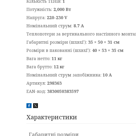
Кількість ТЕНів:
1
Потужність:
2,000 Вт
Напруга:
220-230 V
Номінальний струм:
8.7 А
Теплопотери за вертикального настінного монта
Габаритні розміри (шхвхГ):
35 × 50 × 31 см
Розміри в пакованні (шхвхГ):
40 × 53 × 35 см
Вага нетто:
11 кг
Вага брутто:
12 кг
Номінальний струм запобіжника:
10 А
Артикул:
298363
ЕАN-код:
3830050383597
Характеристики
Габаритні розміри