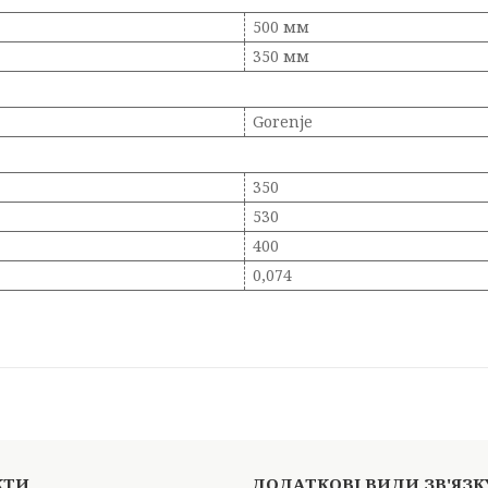
500 мм
350 мм
Gorenje
350
530
400
0,074