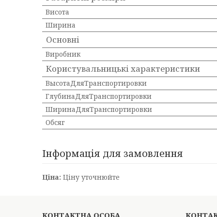
Висота
Ширина
Основні
Виробник
Користувальницькі характеристики
ВысотаДляТранспортировки
ГлубинаДляТранспортировки
ШиринаДляТранспортировки
Обсяг
Інформація для замовлення
Ціна:
Ціну уточнюйте