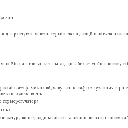
нод гарантують довгий термін експлуатації навіть за найск
ою. Він виготовляється з міді, що забезпечує його високу сті
вачі Gorenje можна вбудовувати в шафках кухонних гарнітур
ькість гарячої води.
тора
мпературу води у водонагрівачі та встановлювати економний