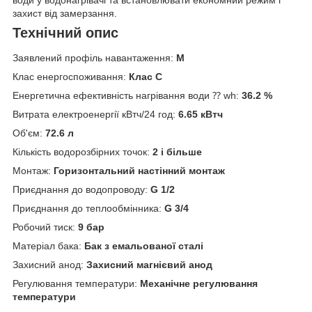
води у водонагрівачі та встановлювати економний режим і
захист від замерзання.
Технічний опис
Заявлений профіль навантаження:
M
Клас енергоспоживання:
Клас С
Енергетична ефективність нагрівання води ⁇ wh:
36.2 %
Витрата електроенергії кВтч/24 год:
6.65 кВтч
Об'єм:
72.6 л
Кількість водорозбірних точок:
2 і більше
Монтаж:
Горизонтальний настінний монтаж
Приєднання до водопроводу:
G 1/2
Приєднання до теплообмінника:
G 3/4
Робочий тиск:
9 бар
Матеріал бака:
Бак з емальованої сталі
Захисний анод:
Захисний магнієвий анод
Регулювання температури:
Механічне регулювання
температури