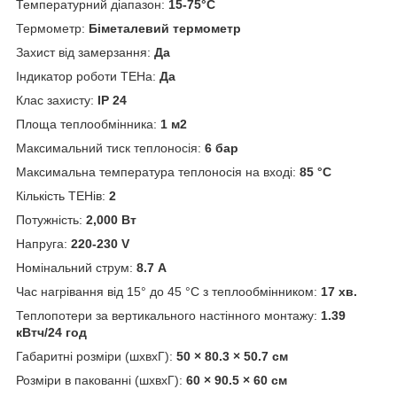
Температурний діапазон:
15-75°C
Термометр:
Біметалевий термометр
Захист від замерзання:
Да
Індикатор роботи ТЕНа:
Да
Клас захисту:
IP 24
Площа теплообмінника:
1 м2
Максимальний тиск теплоносія:
6 бар
Максимальна температура теплоносія на вході:
85 °С
Кількість ТЕНів:
2
Потужність:
2,000 Вт
Напруга:
220-230 V
Номінальний струм:
8.7 А
Час нагрівання від 15° до 45 °C з теплообмінником:
17 хв.
Теплопотери за вертикального настінного монтажу:
1.39
кВтч/24 год
Габаритні розміри (шхвхГ):
50 × 80.3 × 50.7 см
Розміри в пакованні (шхвхГ):
60 × 90.5 × 60 см