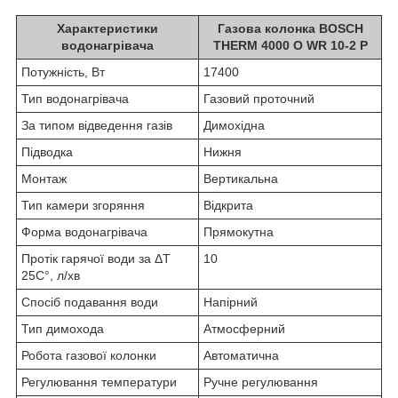
Характеристики
Газова колонка BOSCH
водонагрівача
THERM 4000 O WR 10-2 P
Потужність, Вт
17400
Тип водонагрівача
Газовий проточний
За типом відведення газів
Димохідна
Підводка
Нижня
Монтаж
Вертикальна
Тип камери згоряння
Відкрита
Форма водонагрівача
Прямокутна
Протік гарячої води за ΔT
10
25C°, л/хв
Спосіб подавання води
Напірний
Тип димохода
Атмосферний
Робота газової колонки
Автоматична
Регулювання температури
Ручне регулювання