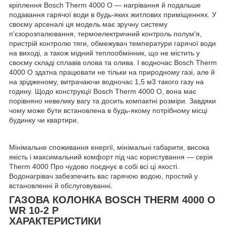
кріплення Bosch Therm 4000 O — нагрівання й подальше
подавання гарячої води в будь-яких житлових приміщеннях. У
своєму арсеналі ця модель має зручну систему
п'єзорозпалювання, термоелектричний контроль полум'я,
пристрій контролю тяги, обмежувач температури гарячої води
на виході, а також мідний теплообмінник, що не містить у
своєму складі сплавів олова та олива. І водночас Bosch Therm
4000 O здатна працювати не тільки на природному газі, але й
на зрідженому, витрачаючи водночас 1,5 м3 такого газу на
годину. Щодо конструкції Bosch Therm 4000 O, вона має
порівняно невелику вагу та досить компактні розміри. Завдяки
чому може бути встановлена в будь-якому потрібному місці
будинку чи квартири.
Мінімальне споживання енергії, мінімальні габарити, висока
якість і максимальний комфорт під час користування — серія
Therm 4000 Про чудово поєднує в собі всі ці якості.
Водонагрівач забезпечить вас гарячою водою, простий у
встановленні й обслуговуванні.
ГАЗОВА КОЛОНКА BOSCH THERM 4000 O
WR 10-2 P
ХАРАКТЕРИСТИКИ