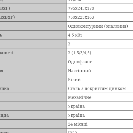
хВхГ)
795х245х170
ШхВхГ)
750х225х163
в
Одноконтурний (опалення)
ь
4,5 кВт
3
жності
3 (1,5/3/4,5)
Однофазне
ня
Настінний
Білий
ника
Сталь з покриттям цинком
Механічне
Україна
енда
Україна
24 місяці
онки
IP22