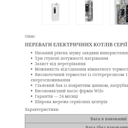
Опис
ПЕРЕВАГИ ЕЛЕКТРИЧНИХ КОТЛІВ СЕР
Низький рівень шуму завдяки використанн
Три ступені потужності нагрівання
Захист від перегрівання
Можливість під'єднання кімнатного термост
Високоточний термостат із гістеререзисом 
енергоспоживання
Сталевий бак із покриттям цинком, патрубки
Високоякісний насос фірми Wilo
Гарантія — 24 місяці
Широка мережа сервісних центрів
Характеристики
Вага в пакованні
Вага (без пакованн