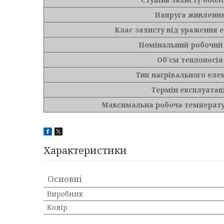
Напруга живленн
Клас захисту від ураження 
Номінальний робочий
Об’єм теплоносія
Тип нагрівального еле
Термін експлуатац
Максимальна робоча температу
Характеристики
Основні
Виробник
Колір