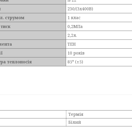
я
230/(3х400В)
ел. струмом
1 клас
 тиск
0,2МПа
2,2л.
мента
ТЕН
ії
10 років
ра теплоносія
85° (±5)
Термія
Білий