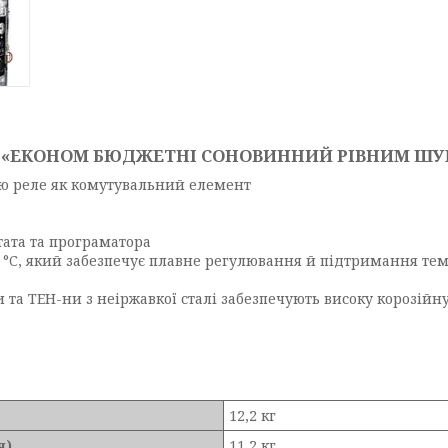
ІЇ «ЕКОНОМ БЮДЖЕТНІ СОНОВИННИЙ РІВНИМ Ш
ю реле як комутувальний елемент
ата та програматора
1 °C, який забезпечує плавне регулювання й підтримання те
 та ТЕН-ни з неіржавкої сталі забезпечують високу корозійну
12,2 кг
я)
11,2 кг