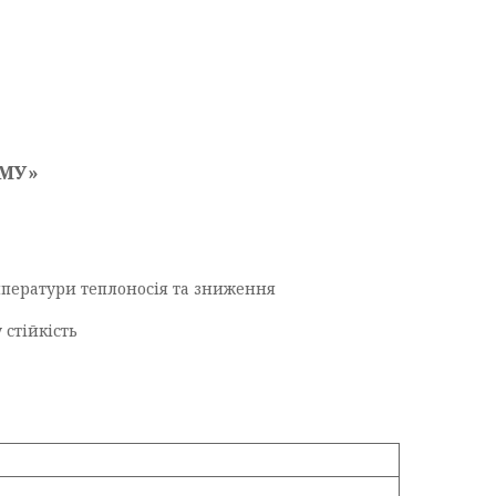
УМУ»
мператури теплоносія та зниження
 стійкість