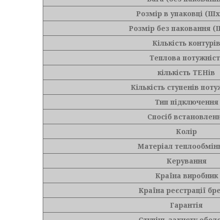
Розмір в упаковці (Ш
Розмір без паковання (
Кількість контурі
Теплова потужніст
кількість ТЕНів
Кількість ступенів поту
Тип підключення
Спосіб встановлен
Колір
Матеріал теплообмін
Керування
Країна виробник
Країна реєстрації бр
Гарантія
Ступінь захисту обол