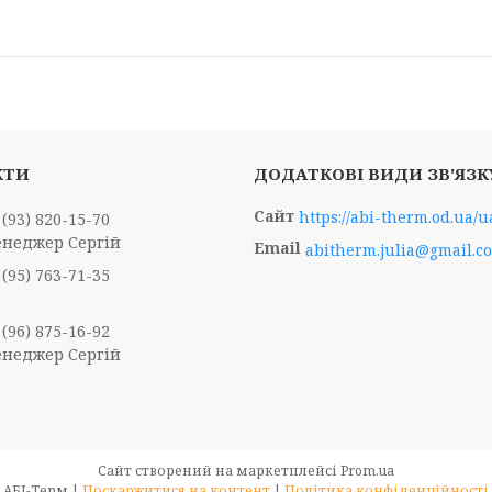
https://abi-therm.od.ua/u
 (93) 820-15-70
енеджер Сергій
abitherm.julia@gmail.c
 (95) 763-71-35
 (96) 875-16-92
енеджер Сергій
Сайт створений на маркетплейсі
Prom.ua
АБІ-Терм |
Поскаржитися на контент
|
Політика конфіденційності