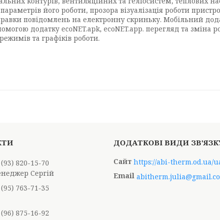
ьних контурів, вентиляційних та геліосистем, теплових насо
параметрів його роботи, прозора візуалізація роботи пристро
ідправки повідомлень на електронну скриньку. Мобільний до
могою додатку ecoNET.apk, ecoNET.app. перегляд та зміна роб
режимів та графіків роботи.
https://abi-therm.od.ua/u
 (93) 820-15-70
енеджер Сергій
abitherm.julia@gmail.c
 (95) 763-71-35
 (96) 875-16-92