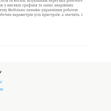
сів та котлів, візуальний перегляд робочого
ю у вигляді графіків та запис аварійних
датку Мобільне онлайн-управління роботою
очих параметрів усіх пристроїв, а значить, і
a/
om