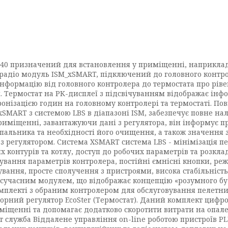
0 призначений для встановлення у приміщенні, наприклад, 
 радіо модуль ISM_xSMART, підключений до головного конт
інформацію від головного контролера до термостата про ріве
. Термостат на РК-дисплеї з підсвічуванням відображає інф
нізацією годин на головному контролері та термостаті. Пов
xSMART з системою LBS в діапазоні ISM, забезпечує повне на
иміщенні, завантажуючи дані з регулятора, він інформує пр
і пальника та необхідності його очищення, а також значення
у з регулятором. Система XSMART система LBS - мінімізація
онтурів та котлу, доступ до робочих параметрів та розклад
вання параметрів контролера, постійні ємнісні кнопки, реж
кування, просте сполучення з пристроями, висока стабільніст
м сучасним модулем, що відображає концепцію «розумного бу
омплекті з обраним контролером для обслуговування пелетни
орний регулятор EcoSter (Термостат). Даний комплект цифр
міщенні та допомагає додатково скоротити витрати на опале
ет служба Віддалене управління on-line роботою пристроїв P