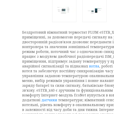
Бездротовий кімнатний термостат PLUM eSTER_X4
приміщенні, за допомогою передачі сигналу на
двосторонній радіозв'язок дозволяє передавати 
контролера та значення зовнішньої температури
режим роботи, поточний час з одночасною синхро
працює з модулем двобічної радіопередачі ISM_
приміщення, підтримує задану температуру у пр
аварійної сигналізації та підказках
котла
, робот
котел та забезпечує постійну синхронізацію час
управління заданою температурою опалювальних к
меню, вибір режимів управління і повне налашту
заряду батареї та сили сигналу, батьківське бло
зв'язку. eSTER_x40 є зручним та функціональни
комфорту Інтернет-модуль EcoNet купується в к
додаткові
датчики
температури; кімнатний сенс
котельні, рівень комфорту в опалювальному при
в залежності від часу доби та дня тижня. Інтерн