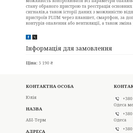
можливість контролювати всі параметри опалювал
стану обраного пристрою та реєстрація основних 
сигналів,а також історії даних з можливістю в
пристроїв PLUM через планшет, смартфон, за допо
контурів опалення або вентиляції, а також зміна 
Інформація для замовлення
Ціна:
5 190 ₴
Юлія
+380
Одеса м
+380
АБІ-Терм
Одеса
+380