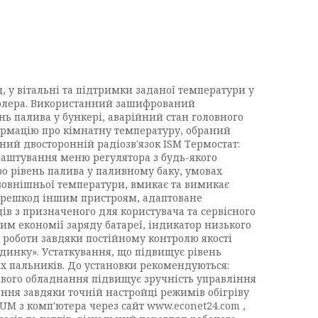
у вітальні та підтримки заданої температури у
ролера. Використанний зашифрований
нь палива у бункері, аварійний стан головного
ормацію про кімнатну температуру, обраний
ний двосторонній радіозв'язок ISM Термостат:
лаштування меню регулятора з будь-якого
о рівень палива у паливному баку, умовах
 зовнішньої температури, вмикає та вимикає
 перешкод іншим пристроям, адаптоване
ів з призначеного для користувача та сервісного
им економії заряду батареї, індикатор низького
ь роботи завдяки постійному контролю якості
динку». Устаткування, що підвищує рівень
х пальників. До установки рекомендуються:
ового обладнання підвищує зручність управління
ння завдяки точній настройці режимів обігріву
LUM з комп'ютера через сайт www.econet24.com ,