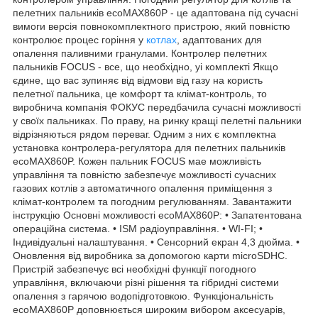
пелетних пальників ecoMAX860P - це адаптована під сучасні
вимоги версія повнокомплектного пристрою, який повністю
контролює процес горіння у
котлах
, адаптованих для
опалення паливними гранулами. Контролер пелетних
пальників FOCUS - все, що необхідно, уі комплекті Якщо
єдине, що вас зупиняє від відмови від газу на користь
пелетної пальника, це комфорт та клімат-контроль, то
виробнича компанія ФОКУС передбачила сучасні можливості
у своїх пальниках. По праву, на ринку кращі пелетні пальники
відрізняються рядом переваг. Одним з них є комплектна
установка контролера-регулятора для пелетних пальників
ecoMAX860P. Кожен пальник FOCUS мае можливість
управління та повністю забезпечує можливості сучасних
газових котлів з автоматичного опалення приміщення з
клімат-контролем та погодним регулюванням. Завантажити
інструкцію Основні можливості ecoMAX860P: • Запатентована
операційна система. • ISM радіоуправління. • WI-FI; •
Індивідуальні налаштування. • Сенсорний екран 4,3 дюйма. •
Оновлення від виробника за допомогою карти microSDHC.
Пристрій забезпечує всі необхідні функції погодного
управління, включаючи різні рішення та гібридні системи
опалення з гарячою водопідготовкою. Функціональність
ecoMAX860P доповнюється широким вибором аксесуарів,