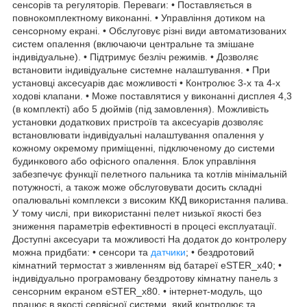
сенсорів та регуляторів. Переваги: • Поставляється в
повнокомплектному виконанні. • Управління дотиком на
сенсорному екрані. • Обслуговує різні види автоматизованих
систем опалення (включаючи центральне та змішане
індивідуальне). • Підтримує безліч режимів. • Дозволяє
встановити індивідуальне системне налаштування. • При
установці аксесуарів дає можливості • Контролює 3-х та 4-х
ходові клапани. • Може поставлятися у виконанні дисплея 4,3
(в комплекті) або 5 дюймів (під замовлення). Можливість
установки додаткових пристроїв та аксесуарів дозволяє
встановлювати індивідуальні налаштування опалення у
кожному окремому приміщенні, підключеному до системи
будинкового або офісного опалення. Блок управління
забезпечує функції пелетного пальника та котлів мінімальній
потужності, а також може обслуговувати досить складні
опалювальні комплекси з високим ККД використання палива.
У тому числі, при використанні пелет низької якості без
зниження параметрів ефективності в процесі експлуатації.
Доступні аксесуари та можливості На додаток до контролеру
можна придбати: • сенсори та
датчики
; • бездротовий
кімнатний термостат з живленням від батареї eSTER_x40; •
індивідуально програмовану бездротову кімнатну панель з
сенсорним екраном eSTER_x80. • інтернет-модуль, що
працює в якості сервісної системи, який контролює та