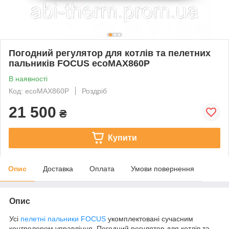
Погодний регулятор для котлів та пелетних
пальників FOCUS ecoMAX860P
В наявності
Код: ecoMAX860P
Роздріб
21 500
₴
Купити
Опис
Доставка
Оплата
Умови повернення
Опис
Усі
пелетні пальники FOCUS
укомплектовані сучасним
контролером управління. Погодний регулятор для котлів та