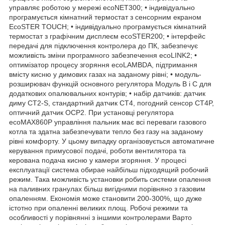
управляє роботою у мережі ecoNET300; • індивідуально
програмується кімнатний термостат з сенсорним екраном
EcoSTER TOUCH; • індивідуально програмується кімнатний
термостат з графічним дисплеєм ecoSTER200; • інтерфейс
передачі для підключення контролера до ПК, забезпечує
можливість зміни програмного забезпечення ecoLINK2; •
оптимізатор процесу згоряння ecoLAMBDA, підтримання
вмісту кисню у димових газах на заданому рівні; • модуль-
розширювач функцій основного регулятора Модуль B і C для
додаткових опалювальних контурів; • набір датчиків: датчик
диму CT2-S, стандартний датчик CT4, погодний сенсор CT4P,
оптичний датчик OCP2. При установці регулятора
ecoMAX860P управління пальник має всі переваги газового
котла та здатна забезпечувати тепло без газу на заданому
рівні комфорту. У цьому випадку організовується автоматичне
керування примусової подачі, роботи вентилятора та
керована подача кисню у камери згоряння. У процесі
експлуатації система обирае найбільш підходящий робочий
режим. Така можливість установки робить системи опалення
на паливних гранулах більш вигідними порівняно з газовим
опаленням. Економія може становити 200-300%, що дуже
істотно при опаленні великих площ. Робочі режими та
особливості у порівнянні з іншими контролерами Варто