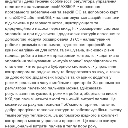
виділити і деякі технічні особливості регулятора управління
пелетними пальниками ecoMAX850P: • оновлення
програмного забезпечення та версій ОС за допомогою карт
microSDHC або miniUSB; • налаштовуються аварійні сигнали,
підключення резервного котла, шунтирующего та
циркуляційного насоса через вихід H; • розширення системи
управління при підключенні додаткових контурів опалення за
допомогою модуля розширювача B і C; • налаштування
робочих режимів «літо-зима», відстеження професійних
кривих нагрівання для котла та змішувача, висновок рівня
палива, робота з іншими пристроями контролю; • адаптивне
управління змішувачами контурів горячої водопідготовки та
опалення; • інтеграція з буферною системою; • управління
контролером по радіоканалу та бездротового зв'язку, а також
за допомогою додаткових модулів та хмарних додатків у
режимі реального часу з мобільних пристроїв. За допомогою
регулятора пелетного пальника можна здійснювати
регулювання потужності, режими роботи, зберігаючи високі
ККД при паливі низької якості та низькій витраті палива. Це
можливо за рахунок технології об'ємного горіння, пальник
добре прогріває теплових контури та забезпечує більш високу
температуру теплоносія. За допомогою вхідного в комплект
контролера можна управляти процесом. Це значно знижує
нераціональні витрати палива в теплу пору року,