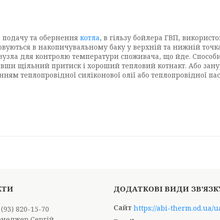
а подачу та обернення
котла
, в гільзу бойлера ГВП, використ
товуються в накопичувальному баку у верхній та нижній точка
вузла для контролю температури споживача, що йде. Способи
вши щільний притиск і хороший тепловий котнакт. Або занур
анням теплопровідної силіконової олії або теплопровідної п
https://abi-therm.od.ua/u
 (93) 820-15-70
енеджер Сергій