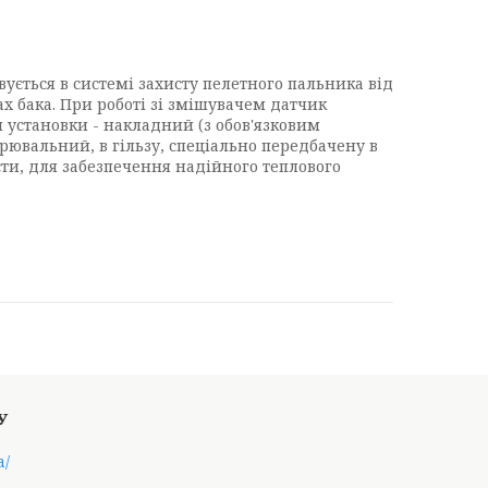
овується в системі захисту пелетного пальника від
х бака. При роботі зі змішувачем датчик
 установки - накладний (з обов'язковим
ювальний, в гільзу, спеціально передбачену в
асти, для забезпечення надійного теплового
a/