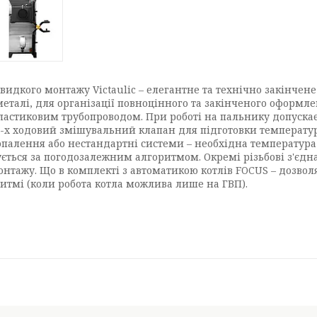
идкого монтажу Victaulic – елегантне та технічно закінчен
еталі, для організації повноцінного та закінченого оформл
з пластиковим трубопроводом. При роботі на пальнику допуск
-х ходовий змішувальний клапан для підготовки температури
палення або нестандартні системи – необхідна температура т
ться за погодозалежним алгоритмом. Окремі різьбові з'єдна
жу. Що в комплекті з автоматикою котлів FOCUS – дозволяє 
оритмі (коли робота котла можлива лише на ГВП).