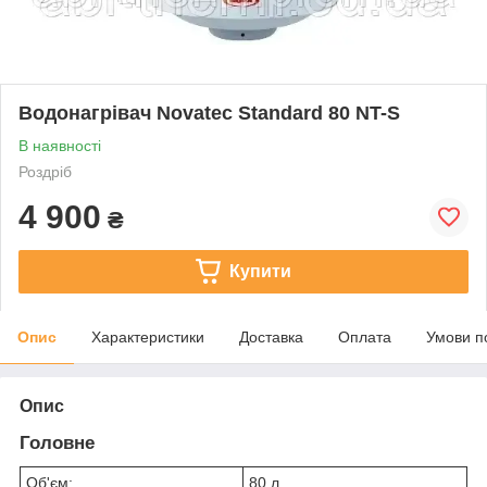
Водонагрівач Novatec Standard 80 NT-S
В наявності
Роздріб
4 900
₴
Купити
Опис
Характеристики
Доставка
Оплата
Умови п
Опис
Головне
Об'єм:
80 л