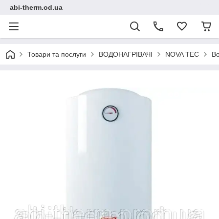
abi-therm.od.ua
Товари та послуги
ВОДОНАГРІВАЧІ
NOVA TEC
Во