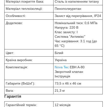
Матеріал покриття бака:
Сталь із напиленням титану
Матеріал теплоізоляції:
Пенополиуретан
Особливості:
Захист від перегрівання, ІР24
Додатково:
Номінальний тиск: 0,6 МПа
Напруга: 220 В
Клас захисту: І
Система "Антимікс"
Час нагрівання: 3.1 год (до
65 °C)
Цвет:
Білий
Країна виробник:
Україна
Комплектація:
Nova Tec
ЕВН A-80
Зворотний клапан
Інструкція
Габарити (ВхШхГ):
73,5 x 46 x 46 см
Вага:
21,3 кг
Гарантія
Гарантійний термін:
12 місяців