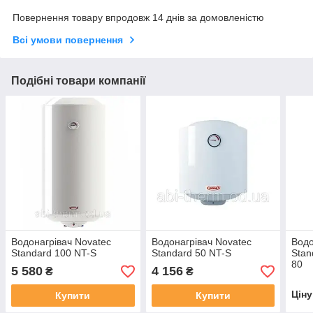
Повернення товару впродовж 14 днів за домовленістю
Всі умови повернення
Подібні товари компанії
Водонагрівач Novatec
Водонагрівач Novatec
Водо
Standard 100 NT-S
Standard 50 NT-S
Stan
80
5 580
4 156
₴
₴
Цін
Купити
Купити