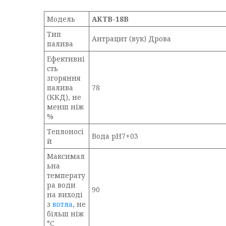
Модель
АКТВ-18В
Тип
Антрацит (вук) Дрова
палива
Ефективні
сть
згоряння
палива
78
(ККД), не
менш ніж
%
Теплоносі
Вода pH7+03
й
Максимал
ьна
температу
ра води
90
на виході
з
котла
, не
більш ніж
°C