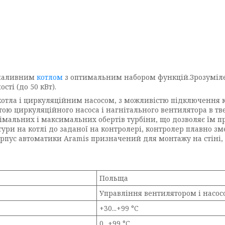
опаливним
котлом
з оптимальним набором функцій.Зрозуміле
сті (до 50 кВт).
отла і циркуляційним насосом, з можливістю підключення к
тою циркуляційного насоса і нагнітального вентилятора в т
імальних і максимальних обертів турбіни, що дозволяє їм п
ри на котлі до заданої на контролері, контролер плавно зме
орпус автоматики Aramis призначений для монтажу на стіні,
Польща
Управління вентилятором і насо
+30...+99 °C
0...+99 °C