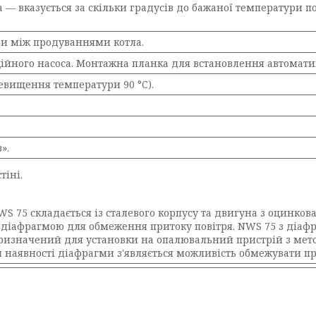
 — вказується за скільки градусів до бажаної температури
ви між продуваннями котла.
йного насоса. Монтажна планка для встановлення автоматики
ревищення температури 90 °C).
».
тіні.
WS 75 складається із сталевого корпусу та двигуна з оцинков
діафрагмою для обмеження притоку повітря. NWS 75 з діафра
ризначений для установки на опалювальний пристрій з мето
и наявності діафрагми з'являється можливість обмежувати пр