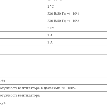
1 °C
230 В/50 Гц +/- 10%
230 В/50 Гц +/- 10%
2 Вт
1 А
1 А
сія.
тужності вентилятора в діапазоні 30...100%.
потужності вентилятора
ора.