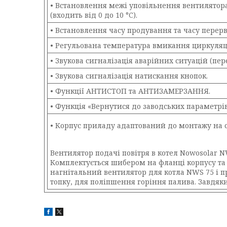
• Встановлення межі уповільнення вентилятора
(входить від 0 до 10 °C).
• Встановлення часу продування та часу перер
• Регульована температура вмикання циркуляці
• Звукова сигналізація аварійних ситуацій (пе
• Звукова сигналізація натискання кнопок.
• Функції АНТИСТОП та АНТИЗАМЕРЗАННЯ.
• Функція «Вернутися до заводських параметрів
• Корпус приладу адаптований до монтажу на с
Вентилятор подачі повітря в котел Nowosolar N
Комплектується шибером на фланці корпусу та 
нагнітальний вентилятор для котла NWS 75 і п
топку, для поліпшення горіння палива. Завдяк