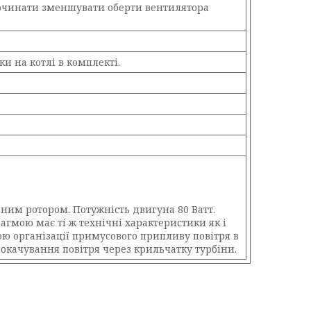
 починати зменшувати оберти вентилятора
 на котлі в комплекті.
аним ротором. Потужність двигуна 80 Ватт.
гмою має ті ж технічні характеристики як і
ю організації примусового припливу повітря в
окачування повітря через крильчатку турбіни.