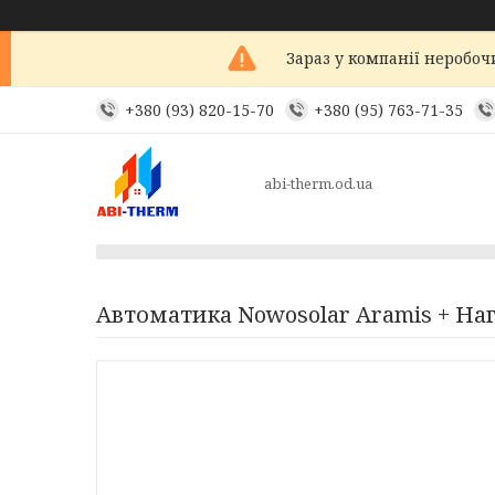
Зараз у компанії неробоч
+380 (93) 820-15-70
+380 (95) 763-71-35
abi-therm.od.ua
Автоматика Nowosolar Aramis + На