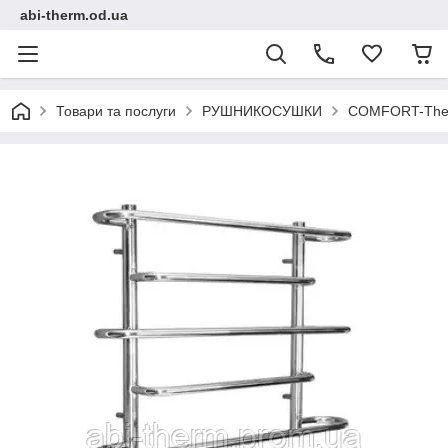
abi-therm.od.ua
Товари та послуги
РУШНИКОСУШКИ
COMFORT-Ther