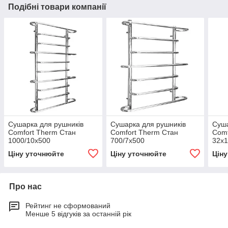
Подібні товари компанії
Сушарка для рушників
Сушарка для рушників
Суша
Comfort Therm Стан
Comfort Therm Стан
Comf
1000/10х500
700/7х500
32х1
Ціну уточнюйте
Ціну уточнюйте
Цін
Про нас
Рейтинг не сформований
Менше 5 відгуків за останній рік