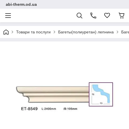
abi-therm.od.ua
Товари та послуги
Багеты(полиуретан) лепнина
Баг