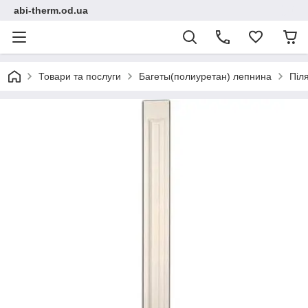
abi-therm.od.ua
Товари та послуги
Багеты(полиуретан) лепнина
Піл