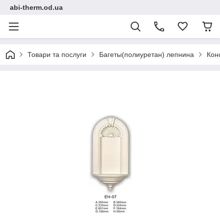
abi-therm.od.ua
Товари та послуги
Багеты(полиуретан) лепнина
Кон