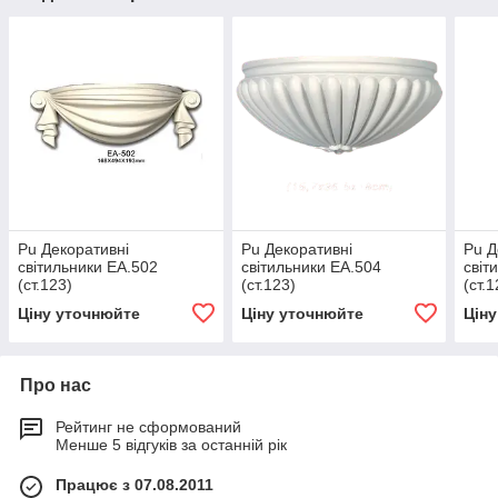
Pu Декоративні
Pu Декоративні
Pu Д
світильники EA.502
світильники EA.504
світ
(ст.123)
(ст.123)
(ст.1
Ціну уточнюйте
Ціну уточнюйте
Цін
Про нас
Рейтинг не сформований
Менше 5 відгуків за останній рік
Працює з 07.08.2011