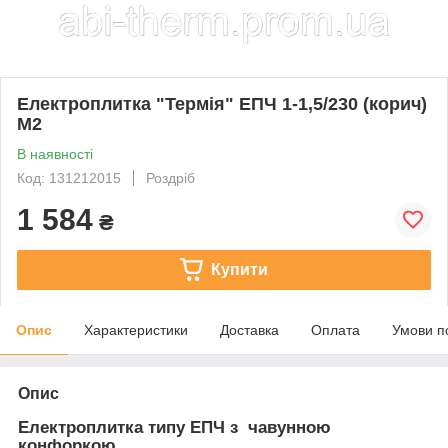
Електроплитка "Термія" ЕПЧ 1-1,5/230 (корич)
М2
В наявності
Код: 131212015
Роздріб
1 584
₴
Купити
Опис
Характеристики
Доставка
Оплата
Умови п
Опис
Електроплитка типу ЕПЧ з чавунною
конфоркою