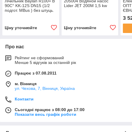
Лічильник Baylan R100= В
205004 Водяной насос
Елек
90С° KK-12S DN15 (1/2
Lider JET 200М 1,5 kw
ОПТ
подгот. MBus ) без штуць.
ЄВНА
(L-110мм 2,5-Qм3)
3 5
Ціну уточнюйте
Ціну уточнюйте
Про нас
Рейтинг не сформований
Менше 5 відгуків за останній рік
Працює з 07.08.2011
м. Вінниця
ул. Чехова, 7, Вінниця, Україна
Контакти
Сьогодні працює з 08:00 до 17:00
Показати весь графік роботи