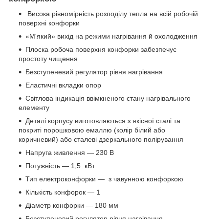
Висока рівномірність розподілу тепла на всій робочій
поверхні конфорки
«М'який» вихід на режими нагрівання й охолодження
Плоска робоча поверхня конфорки забезпечує
простоту чищення
Безступеневий регулятор рівня нагрівання
Еластичні вкладки опор
Світлова індикація ввімкненого стану нагрівального
елементу
Деталі корпусу виготовляються з якісної сталі та
покриті порошковою емаллю (колір білий або
коричневий) або сталеві дзеркального полірування
Напруга живлення — 230 В
Потужність — 1,5 кВт
Тип електроконфорки — з чавунною конфоркою
Кількість конфорок — 1
Діаметр конфорки — 180 мм
Безступеневий регулятор рівня нагрівання