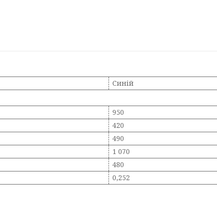
Синій
950
420
490
1 070
480
0,252