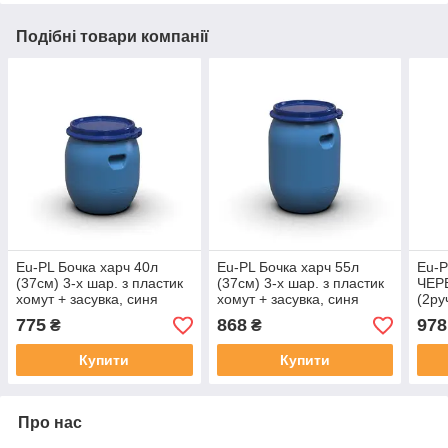
Подібні товари компанії
Eu-PL Бочка харч 40л
Eu-PL Бочка харч 55л
Eu-P
(37см) 3-х шар. з пластик
(37см) 3-х шар. з пластик
ЧЕР
хомут + засувка, синя
хомут + засувка, синя
(2ру
001993
001726
775
868
978
₴
₴
Купити
Купити
Про нас