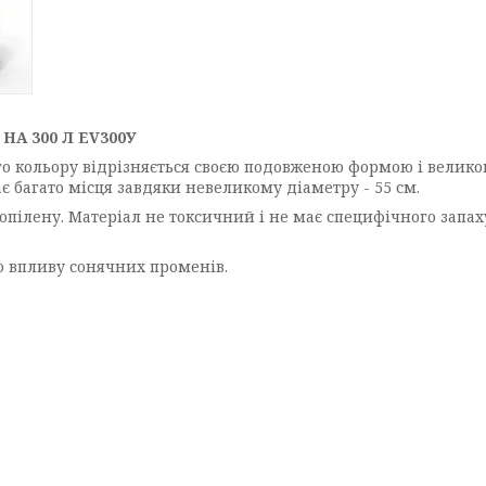
А 300 Л EV300У
о кольору відрізняється своєю подовженою формою і великою
ає багато місця завдяки невеликому діаметру - 55 см.
пропілену. Матеріал не токсичний і не має специфічного зап
до впливу сонячних променів.