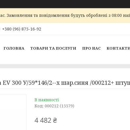
ас. Замовлення та повідомлення будуть оброблені з 08:00 най
+380 (96) 875-16-92
ГОЛОВНА
ТОВАРИ ТА ПОСЛУГИ
ПРО НАС
КОНТАКТ
EV 300 У/59*146/2--х шар.синя /000212+ штуц
В наявності
Код:
000212 (15579)
4 482 ₴