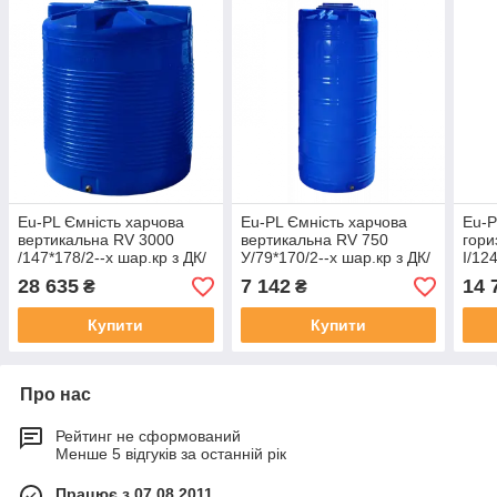
Eu-PL Ємність харчова
Eu-PL Ємність харчова
Eu-P
вертикальна RV 3000
вертикальна RV 750
гори
/147*178/2--х шар.кр з ДК/
У/79*170/2--х шар.кр з ДК/
I/12
синя /001606 + штуц 1"
синя/ 001601 + штуц 1/2"
з ДК
28 635
7 142
14 
₴
₴
Купити
Купити
Про нас
Рейтинг не сформований
Менше 5 відгуків за останній рік
Працює з 07.08.2011