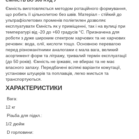
Ємність виготовляється методом ротаційного формування,
що робить її цільнолитою без швів. Матеріал - стійкий до
ультрафіолетових променів поліетилен дозволяє
експлуатувати Ємність як у приміщенні, так і на вулиці при
температурі від -20 до +60 градусів °С. Призначена для
роботи з дуже широким спектром харчових та не харчових
речовин: вода, олії, кислоти тощо. Основною перевагою
перед різноманітними аналогами є мала вага, великий
асортимент форм та літражу, тривалий термін експлуатації
(до 50 років). Ємність не іржавіє, не вбирає та не має
власного запаху. Передбачені всілякі варіанти комутації,
установки штуцерів та поплавців, легко миється та
транспортуються.
ХАРАКТЕРИСТИКИ
Вага:
12 кг
Різьба для підкл.:
1/2 дюйм
D горловини: