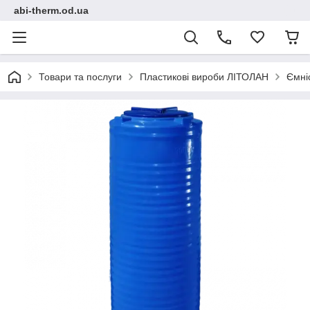
abi-therm.od.ua
Товари та послуги
Пластикові вироби ЛІТОЛАН
Ємні