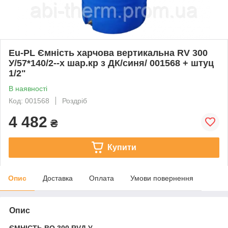
Eu-PL Ємність харчова вертикальна RV 300
У/57*140/2--х шар.кр з ДК/синя/ 001568 + штуц
1/2"
В наявності
Код: 001568
Роздріб
4 482
₴
Купити
Опис
Доставка
Оплата
Умови повернення
Опис
ЄМНІСТЬ ВО 300 RVД У