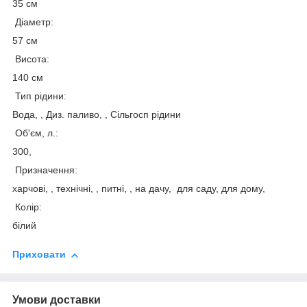
35 см
Діаметр:
57 см
Висота:
140 см
Тип рідини:
Вода, , Диз. паливо, , Сільгосп рідини
Об'єм, л.:
300,
Призначення:
харчові, , технічні, , питні, , на дачу, для саду, для дому,
Колір:
білий
Приховати
Умови доставки