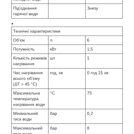
Під'єднання
Знизу
гарячої води
Технічні характеристики
Об'єм
л
6
Потужність
кВт
1,5
Кількість режимів
шт
1
нагрівання
Час нагрівання
год, хв
0 год 15 хв
всього об'єму
(ΔT = 45 °C)
Максимальна
°С
75
температура
нагрівання води
Мінімальний
бар
0,2
тиск води
Максимальний
бар
8
тиск води