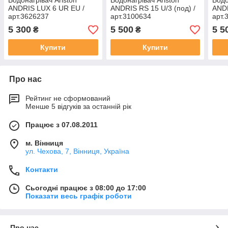
Водонагрівач Ariston
Водонагрівач Ariston
Водо
ANDRIS LUX 6 UR EU /
ANDRIS RS 15 U/3 (под) /
ANDR
арт.3626237
арт.3100634
арт.
5 300
5 500
5 5
₴
₴
Купити
Купити
Про нас
Рейтинг не сформований
Менше 5 відгуків за останній рік
Працює з 07.08.2011
м. Вінниця
ул. Чехова, 7, Вінниця, Україна
Контакти
Сьогодні працює з 08:00 до 17:00
Показати весь графік роботи
Про нас