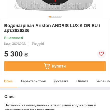
Водонагрівач Ariston ANDRIS LUX 6 OR EU /
арт.3626236
В наявності
Код: 3626236
Роздріб
5 300
₴
Купити
Опис
Характеристики
Доставка
Оплата
Умови п
Опис
Настінний накопичувальний електричний водонагрівач зі
встановленням над раковиною