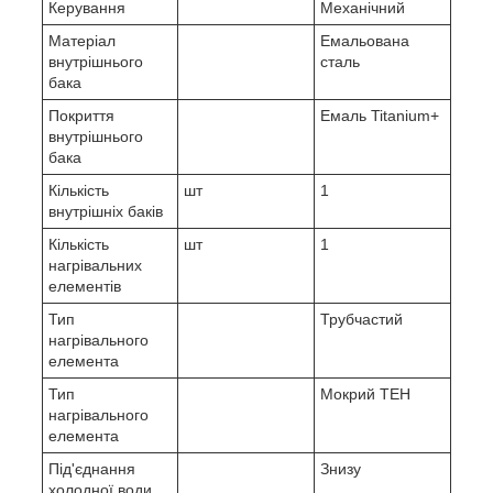
Керування
Механічний
Матеріал
Емальована
внутрішнього
сталь
бака
Покриття
Емаль Titanium+
внутрішнього
бака
Кількість
шт
1
внутрішніх баків
Кількість
шт
1
нагрівальних
елементів
Тип
Трубчастий
нагрівального
елемента
Тип
Мокрий ТЕН
нагрівального
елемента
Під'єднання
Знизу
холодної води