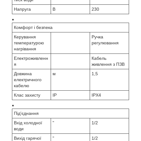
Напруга
В
230
Комфорт і безпека
Керування
Ручка
температурою
регулювання
нагрівання
Електроживленн
Кабель
я
живлення з ПЗВ
Довжина
м
1,5
електричного
кабелю
Клас захисту
IP
IPX4
Під'єднання
Вхід холодної
"
1/2
води
Вихід гарячої
"
1/2