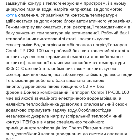
замкнутий контур з теплогенеруючим пристроєм, і в ньому
циркулює гаряча вода, нагріта наприклад, за допомогою
котла
опалення. Управління та контроль температури
здійснюється за допомогою блоку автоматичного управління.
Режим нагріву включається, при реєстрації термодатчиком в
баку зниження температури від встановленої. Робочий бак і
теплообмінник виготовлені зі сталі і покрить кулею
склокераміки.Водонагрівач комбінованого нагрівуТегморап
Combi TP-CBL 100 має робочий бак, виготовлений зі сталі та
покрить кулею склокерамичної емалі (титано-кобальтове
покриття), нанесеної наливним способом за температури
830oC. Сталевий теплообмінник також покрить кулею
склокерамичної емалі, яка забезпечує стійкість до якості води.
Теплоізоляція робочого бака виконана щільною
пінополіурірановою піною товщиною 50 мм без
фреонів.Бойлер комбінований Termopan Combi TP-CBL 100
має всі якості звичайного електричного водонагрівача, а
наявність теплообмінника дозволяє в опалювальний сезон
додатково отримувати гарячу воду.Особливості:два
незалежних джерела нагріву (спіральний теплообмінний
контур і ТЕН);не вімагає спеціальноо технічного
приміщення;теплоізоляція Izo Therm Plus;магнієвий
анод;запобіжний клапан;приєднання до системи опалення
3/4"