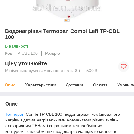
Водонагрівач Termopan Combi Left TP-CBL
100
В наявності
Код: TP-CBL 100
Роздріб
Ціну уточнюйте
Мінімальна сума замовлення на сайті — 500 ₴
Опис
Характеристики
Доставка
Оплата
Умови п
Опис
Termopan
Combi TP-CBL 100- водонагрівач комбінованого
нагріву з двома нагрівальними елементами різних типів -
електричним ТЕНом і спіральним теплообмінних
контуром.Теплообмінник водонагрівача підключається в