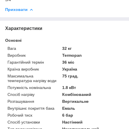
Приховати
Характеристики
Основні
Вага
32 кг
Виробник
Termopan
Гарантійний термін
36 міс
Країна виробник
Україна
Максимальна
75 град.
температура нагріву води
Потужність номінальна
1.8 кВт
Спосіб нагріву
Комбінований
Розташування
Вертикальне
Внутрішнє покриття бака
Емаль
Робочий тиск
6 бар
Спосіб установки
Настінний
Тип водонагрівача
Накопичувальний