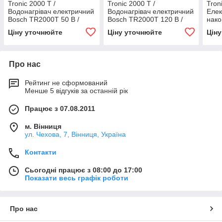
Tronic 2000 T /
Tronic 2000 T /
Tron
Водонагрівач електричний
Водонагрівач електричний
Елек
Bosch TR2000T 50 B /
Bosch TR2000T 120 B /
нако
7736506090
7736506093
мийк
Ціну уточнюйте
Ціну уточнюйте
Цін
Про нас
Рейтинг не сформований
Менше 5 відгуків за останній рік
Працює з 07.08.2011
м. Вінниця
ул. Чехова, 7, Вінниця, Україна
Контакти
Сьогодні працює з 08:00 до 17:00
Показати весь графік роботи
Про нас