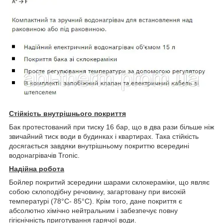
Стійкість внутрішнього покриття
Бак протестований при тиску 16 бар, що в два рази більше ніж
звичайний тиск води в будинках і квартирах. Така стійкість
досягається завдяки внутрішньому покриттю всередині
водонагрівачів Tronic.
Надійна робота
Бойлер покритий зсередини шарами склокераміки, що являє
собою склоподібну речовину, загартовану при високій
температурі (78°С- 85°С). Крім того, дане покриття є
абсолютно хімічно нейтральним і забезпечує повну
гігієнічність приготування гарячої води.