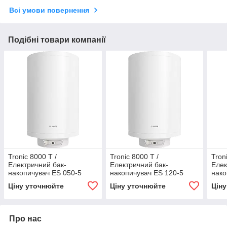
Всі умови повернення
Подібні товари компанії
Tronic 8000 T /
Tronic 8000 T /
Tron
Електричний бак-
Електричний бак-
Елек
накопичувач ES 050-5
накопичувач ES 120-5
нако
1600W BO H1X-EDWRB
2000W BO H1X-EDWRB
200
Ціну уточнюйте
Ціну уточнюйте
Цін
(сухий ТЕН)
(сухий ТЕН)
(сух
Про нас