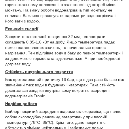
горизонтальному положенні, в залежності від потреб місця
монтажу. На зміну роботи водонагрівача тип монтажу не
впливає. Важливо враховувати параметри водонагрівача і
його ваги з водою.
Економія енергії
Завдяки теплоізоляції товщиною 32 мм, тепловтрати
складають 0,85-1,6 кВт на добу. Якщо температура падає
нижче встановлених значень, то починається процес
нагрівання. Тен підігріває воду в баку до певної температури і
за допомогою термостата відключається. А при необхідності
догріває воду.
Стійкість внутрішнього покриття
Бак протестований при тиску 16 бар, що в два рази більше ніж
звичайний тиск води в будинках і квартирах. Така стійкість
досягається завдяки внутрішньому покриттю всередині
водонагрівачів Tronic.
Надійна робота
Бойлер покритий зсередини шарами склокераміки, що являє
собою склоподібну речовину, загартовану при високій
температурі (78°С- 85°С). Крім того, дане покриття є
абсолютно хімічно нейтральним і забезпечує повну