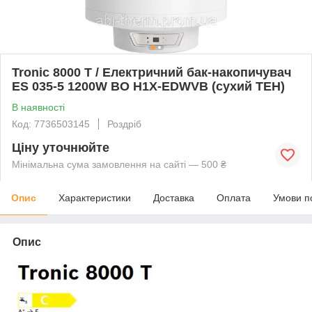
Tronic 8000 T / Електричний бак-накопичувач
ES 035-5 1200W BO H1X-EDWVB (сухий ТЕН)
В наявності
Код: 7736503145
Роздріб
Ціну уточнюйте
Мінімальна сума замовлення на сайті — 500 ₴
Опис
Характеристики
Доставка
Оплата
Умови п
Опис