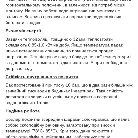
горизонтальному положенні, в залежності від потреб місця
монтажу. На зміну роботи водонагрівача тип монтажу не
впливає. Важливо враховувати параметри водонагрівача і
його ваги з водою.
Економія енергії
Завдяки теплоізоляції товщиною 32 мм, тепловтрати
складають 0,85-1,6 кВт на добу. Якщо температура падає
нижче встановлених значень, то починається процес
нагрівання. Тен підігріває воду в баку до певної температури і
за допомогою термостата відключається. А при необхідності
догріває воду.
Стійкість внутрішнього покриття
Бак протестований при тиску 16 бар, що в два рази більше ніж
звичайний тиск води в будинках і квартирах. Така стійкість
досягається завдяки внутрішньому покриттю всередині
водонагрівачів Tronic.
Надійна робота
Бойлер покритий зсередини шарами склокераміки, що являє
собою склоподібну речовину, загартовану при високій
температурі (78°С- 85°С). Крім того, дане покриття є
абсолютно хімічно нейтральним і забезпечує повну