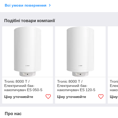
Всі умови повернення
Подібні товари компанії
Tronic 8000 T /
Tronic 8000 T /
Tron
Електричний бак-
Електричний бак-
Елек
накопичувач ES 050-5
накопичувач ES 120-5
нако
1600W BO H1X-EDWRB
2000W BO H1X-EDWRB
120
Ціну уточнюйте
Ціну уточнюйте
Цін
(сухий ТЕН)
(сухий ТЕН)
(сух
Про нас