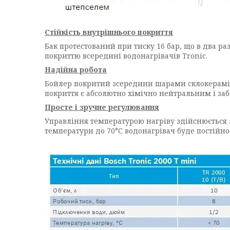
Стійкість внутрішнього покриття
Бак протестований при тиску 16 бар, що в два ра
покриттю всередині водонагрівачів Tronic.
Надійна робота
Бойлер покритий зсередини шарами склокераміки,
покриття є абсолютно хімічно нейтральним і забе
Просте і зручне регулювання
Управління температурою нагріву здійснюється 
температури до 70°С водонагрівач буде постійно