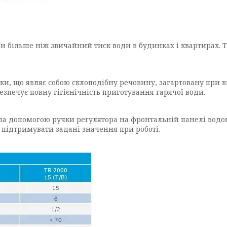
зи більше ніж звичайний тиск води в будинках і квартирах. 
 що являє собою склоподібну речовину, загартовану при висо
зпечує повну гігієнічність приготування гарячої води.
за допомогою ручки регулятора на фронтальній панелі водон
 підтримувати задані значення при роботі.