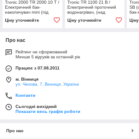
Tronic 2000 TR 2000 10 T /
Tronic TR 1100 21 B /
Tron
Електричний бак-
Електричний проточний
SB (
накопичувач mini (під
водонагрівач, (над
бак-
мийку)
мийкою) / 7736504687
арт.
Ціну уточнюйте
Ціну уточнюйте
Цін
Про нас
Рейтинг не сформований
Менше 5 відгуків за останній рік
Працює з 07.08.2011
м. Вінниця
ул. Чехова, 7, Вінниця, Україна
Контакти
Сьогодні вихідний
Показати весь графік роботи
Про нас