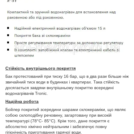
Стійкість внутрішнього покриття
Бак протестований при тиску 16 бар, що в два рази більше ніж
звичайний тиск води в будинках і квартирах. Така стійкість
досягається завдяки внутрішньому покриттю всередині
водонагрівачів Tronic.
Надійна робота
Бойлер покритий зсередини шарами склокераміки, що являє
собою склоподібну речовину, загартовану при високій
температурі (78°С- 85°С). Крім того, дане покриття є
абсолютно хімічно нейтральним і забезпечує повну
гігієнічність приготування гарячої води.