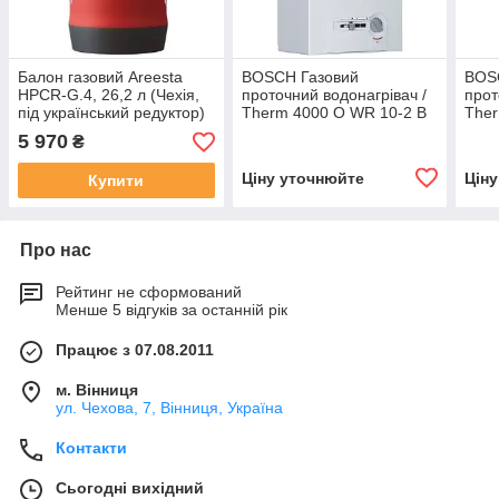
Балон газовий Areesta
BOSCH Газовий
BOS
HPCR-G.4, 26,2 л (Чехія,
проточний водонагрівач /
прот
під український редуктор)
Therm 4000 O WR 10-2 B
Ther
арт.
5 970
₴
Ціну уточнюйте
Цін
Купити
Про нас
Рейтинг не сформований
Менше 5 відгуків за останній рік
Працює з 07.08.2011
м. Вінниця
ул. Чехова, 7, Вінниця, Україна
Контакти
Сьогодні вихідний