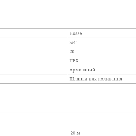
Hosse
3/4"
20
ПВХ
Армований
Шланги для поливання
20 м