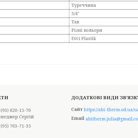
Туреччина
3/4"
Так
Різні кольори
Evci Plastik
https://abi-therm.od.ua/u
 (93) 820-15-70
енеджер Сергій
abitherm.julia@gmail.c
 (95) 763-71-35