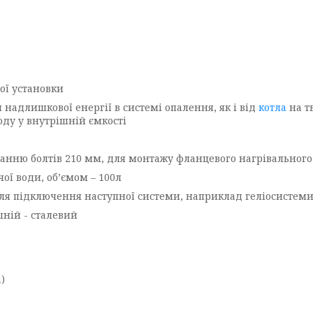
ої установки
адлишкової енергії в системі опалення, як і від
котла
на тв
оду у внутрішній ємкості
анню болтів 210 мм, для монтажу фланцевого нагрівального
ої води, об’ємом – 100л
для підключення наступної системи, наприклад геліосистем
шній - сталевий
а)