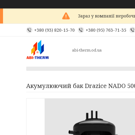
Зараз у компанії неробоч
+380 (93) 820-15-70
+380 (95) 763-71-35
abi-therm.od.ua
Акумулюючий бак Drazice NADO 500/1