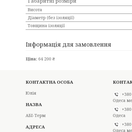
Габаритні розміри
Висота
Діаметр (без ізоляції)
Товщина ізоляції
Інформація для замовлення
Ціна:
64 200 ₴
Юлія
+380
Одеса м
+380
АБІ-Терм
Одеса
+380
Одеса м