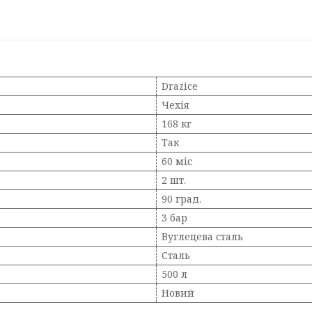
Drazice
Чехія
168 кг
Так
60 міс
2 шт.
90 град.
3 бар
Вуглецева сталь
Сталь
500 л
Новий