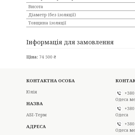
Висота
Діаметр (без ізоляції)
Товщина ізоляції
Інформація для замовлення
Ціна:
74 500 ₴
Юлія
+380
Одеса м
+380
АБІ-Терм
Одеса
+380
Одеса м