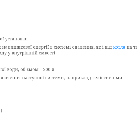
ої установки
адлишкової енергії в системі опалення, як і від
котла
на тв
оду у внутрішній ємкості
ї води, об’ємом – 200 л
ключення наступної системи, наприклад геліосистеми
)