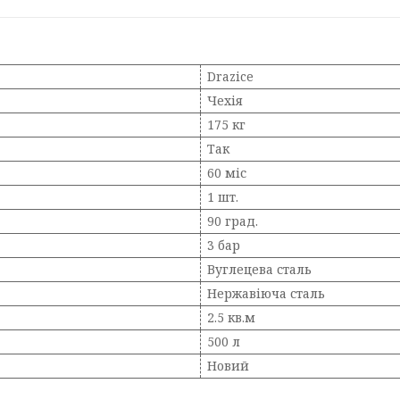
Drazice
Чехія
175 кг
Так
60 міс
1 шт.
90 град.
3 бар
Вуглецева сталь
Нержавіюча сталь
2.5 кв.м
500 л
Новий