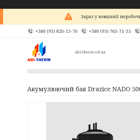
Зараз у компанії неробоч
+380 (93) 820-15-70
+380 (95) 763-71-35
abi-therm.od.ua
Акумулюючий бак Drazice NADO 500/2