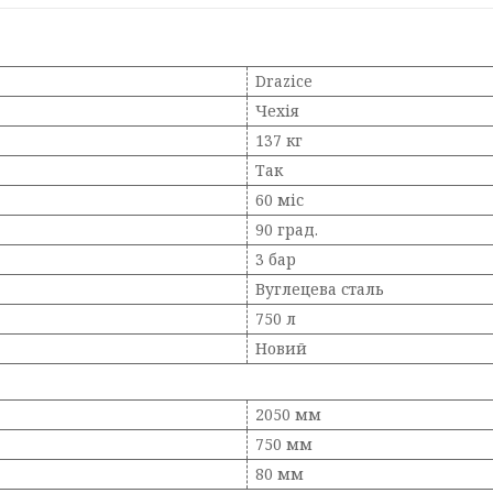
Drazice
Чехія
137 кг
Так
60 міс
90 град.
3 бар
Вуглецева сталь
750 л
Новий
2050 мм
750 мм
80 мм