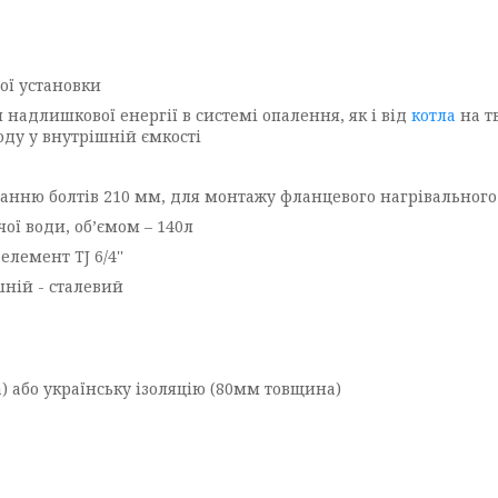
ої установки
адлишкової енергії в системі опалення, як і від
котла
на тв
оду у внутрішній ємкості
анню болтів 210 мм, для монтажу фланцевого нагрівального
ої води, об’ємом – 140л
лемент TJ 6/4''
шній - сталевий
 або українську ізоляцію (80мм товщина)