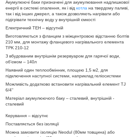
Акумулюючі баки призначені для акумулювання надлишкової
енергії в системі опалення, як і від
котла
на твердому паливі,
так і від інших джерел, а також дозволяють нагрівати або
підігрівати технічну воду у внутрішній ємкості
Електричний ТЕН – відсутній
Виготовляються з фланцем з міжцентровою відстанню болтів
210 мм, для монтажу фланцевого нагрівального елемента
TPK 210-12
З вбудованим внутрішнім резервуаром для гарячої води,
об’ємом – 140л
Наявний один теплообмінник, площею 1,5 м2, для
підключення наступної системи, наприклад геліосистеми
Можливість додатково встановити нагрівальний елемент TJ
6/4''
Матеріал акумулюючого баку – сталевий, внутрішній -
сталевий
Керування – відсутнє
Поставляється без ізоляції
Можна замовити ізоляцію Neodul (80мм товщина) або