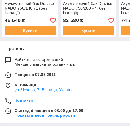
Акумулюючий бак Drazice
Акумулюючий бак Drazice
Акум
NADO 750/140 v1 (без
NADO 750/200 v7 (без
NADO
ізоляції)
ізоляції)
ізоля
46 640
82 580
74 
₴
₴
Купити
Купити
Про нас
Рейтинг не сформований
Менше 5 відгуків за останній рік
Працює з 07.08.2011
м. Вінниця
ул. Чехова, 7, Вінниця, Україна
Контакти
Сьогодні працює з 08:00 до 17:00
Показати весь графік роботи