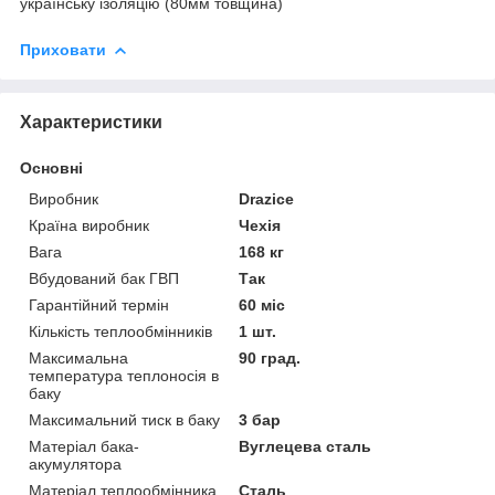
українську ізоляцію (80мм товщина)
Приховати
Характеристики
Основні
Виробник
Drazice
Країна виробник
Чехія
Вага
168 кг
Вбудований бак ГВП
Так
Гарантійний термін
60 міс
Кількість теплообмінників
1 шт.
Максимальна
90 град.
температура теплоносія в
баку
Максимальний тиск в баку
3 бар
Матеріал бака-
Вуглецева сталь
акумулятора
Матеріал теплообмінника
Сталь